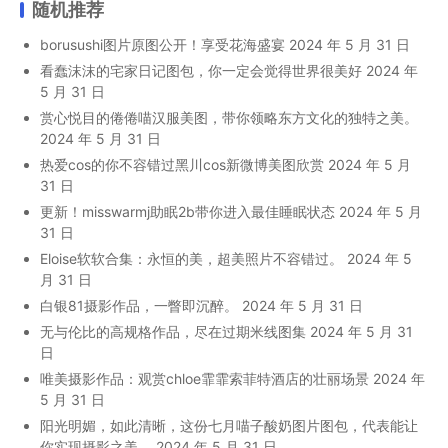
随机推荐
borusushi图片原图公开！享受花海盛宴
2024 年 5 月 31 日
看蠢沫沫的宅家日记图包，你一定会觉得世界很美好
2024 年
5 月 31 日
赏心悦目的倦倦喵汉服美图，带你领略东方文化的独特之美。
2024 年 5 月 31 日
热爱cos的你不容错过黑川cos新微博美图欣赏
2024 年 5 月
31 日
更新！misswarmj助眠2b带你进入最佳睡眠状态
2024 年 5 月
31 日
Eloise软软合集：永恒的美，超美照片不容错过。
2024 年 5
月 31 日
白银81摄影作品，一瞥即沉醉。
2024 年 5 月 31 日
无与伦比的高规格作品，尽在过期米线图集
2024 年 5 月 31
日
唯美摄影作品：观赏chloe霏霏索菲特酒店的壮丽场景
2024 年
5 月 31 日
阳光明媚，如此清晰，这份七月喵子酸奶图片图包，代表能让
你实现摄影之美。
2024 年 5 月 31 日