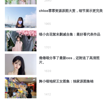
2640
chloe霏霏资源原图大赏，细节展示更完美
1965
喵小吉花絮未删减合集：最好看代表作品
1701
倦倦喵分享了最新cos，还附送了高清照
片。
1639
舞小喵地狱王女图集：独家原图集锦
1412