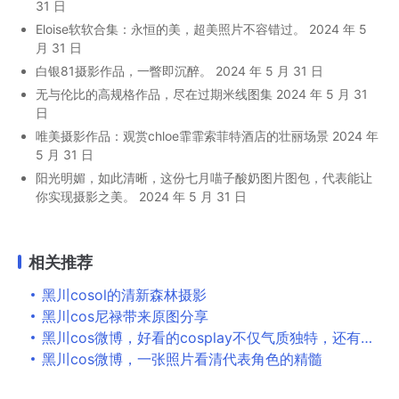
31 日
Eloise软软合集：永恒的美，超美照片不容错过。
2024 年 5
月 31 日
白银81摄影作品，一瞥即沉醉。
2024 年 5 月 31 日
无与伦比的高规格作品，尽在过期米线图集
2024 年 5 月 31
日
唯美摄影作品：观赏chloe霏霏索菲特酒店的壮丽场景
2024 年
5 月 31 日
阳光明媚，如此清晰，这份七月喵子酸奶图片图包，代表能让
你实现摄影之美。
2024 年 5 月 31 日
相关推荐
黑川cosol的清新森林摄影
黑川cos尼禄带来原图分享
黑川cos微博，好看的cosplay不仅气质独特，还有绝美的照片陪伴
黑川cos微博，一张照片看清代表角色的精髓