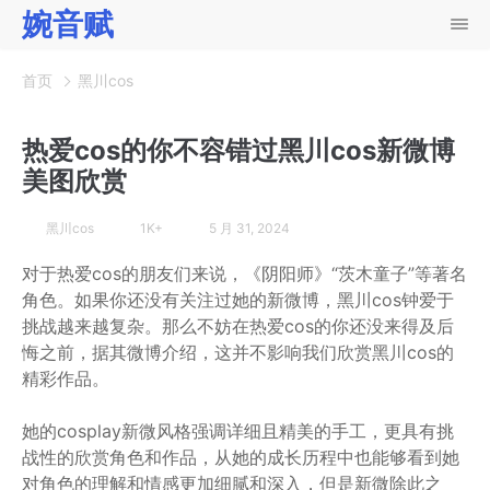
婉音赋
首页
黑川cos
热爱cos的你不容错过黑川cos新微博
美图欣赏
黑川cos
1K+
5 月 31, 2024
对于热爱cos的朋友们来说，《阴阳师》“茨木童子”等著名
角色。如果你还没有关注过她的新微博，黑川cos钟爱于
挑战越来越复杂。那么不妨在热爱cos的你还没来得及后
悔之前，据其微博介绍，这并不影响我们欣赏黑川cos的
精彩作品。
她的cosplay新微风格强调详细且精美的手工，更具有挑
战性的欣赏角色和作品，从她的成长历程中也能够看到她
对角色的理解和情感更加细腻和深入，但是新微除此之