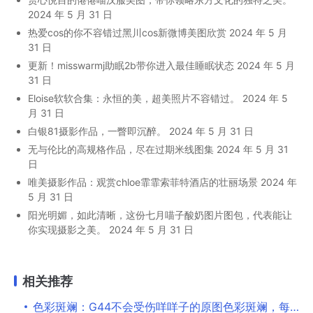
2024 年 5 月 31 日
热爱cos的你不容错过黑川cos新微博美图欣赏
2024 年 5 月
31 日
更新！misswarmj助眠2b带你进入最佳睡眠状态
2024 年 5 月
31 日
Eloise软软合集：永恒的美，超美照片不容错过。
2024 年 5
月 31 日
白银81摄影作品，一瞥即沉醉。
2024 年 5 月 31 日
无与伦比的高规格作品，尽在过期米线图集
2024 年 5 月 31
日
唯美摄影作品：观赏chloe霏霏索菲特酒店的壮丽场景
2024 年
5 月 31 日
阳光明媚，如此清晰，这份七月喵子酸奶图片图包，代表能让
你实现摄影之美。
2024 年 5 月 31 日
相关推荐
色彩斑斓：G44不会受伤咩咩子的原图色彩斑斓，每一张都震撼心灵