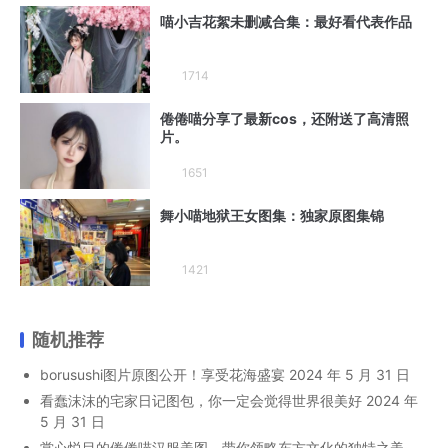
喵小吉花絮未删减合集：最好看代表作品
1714
倦倦喵分享了最新cos，还附送了高清照
片。
1651
舞小喵地狱王女图集：独家原图集锦
1421
随机推荐
borusushi图片原图公开！享受花海盛宴
2024 年 5 月 31 日
看蠢沫沫的宅家日记图包，你一定会觉得世界很美好
2024 年
5 月 31 日
赏心悦目的倦倦喵汉服美图，带你领略东方文化的独特之美。