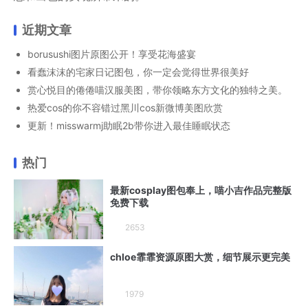
近期文章
borusushi图片原图公开！享受花海盛宴
看蠢沫沫的宅家日记图包，你一定会觉得世界很美好
赏心悦目的倦倦喵汉服美图，带你领略东方文化的独特之美。
热爱cos的你不容错过黑川cos新微博美图欣赏
更新！misswarmj助眠2b带你进入最佳睡眠状态
热门
最新cosplay图包奉上，喵小吉作品完整版
免费下载
2653
chloe霏霏资源原图大赏，细节展示更完美
1979