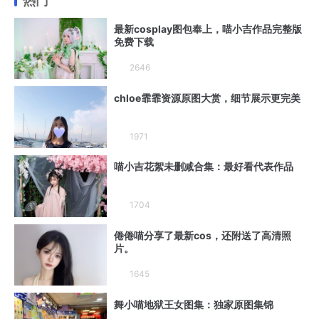
热门
最新cosplay图包奉上，喵小吉作品完整版
免费下载
2646
chloe霏霏资源原图大赏，细节展示更完美
1971
喵小吉花絮未删减合集：最好看代表作品
1704
倦倦喵分享了最新cos，还附送了高清照
片。
1645
舞小喵地狱王女图集：独家原图集锦