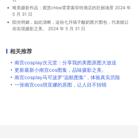
唯美摄影作品：观赏chloe霏霏索菲特酒店的壮丽场景
2024 年
5 月 31 日
阳光明媚，如此清晰，这份七月喵子酸奶图片图包，代表能让
你实现摄影之美。
2024 年 5 月 31 日
相关推荐
南宫cosplay次元堂：分享我的美图原图大放送
更新最新小南宫cos图集，品味摄影之美。
南宫cosplay马可波罗“远航图集”，体验真实历险
一张南宫cos琪亚娜的原图，让人目不转睛
Copyright © 2026
婉音赋
All Rights Reserved