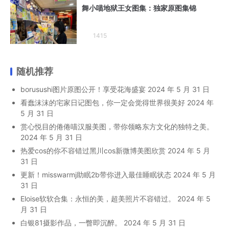
舞小喵地狱王女图集：独家原图集锦
1415
随机推荐
borusushi图片原图公开！享受花海盛宴
2024 年 5 月 31 日
看蠢沫沫的宅家日记图包，你一定会觉得世界很美好
2024 年
5 月 31 日
赏心悦目的倦倦喵汉服美图，带你领略东方文化的独特之美。
2024 年 5 月 31 日
热爱cos的你不容错过黑川cos新微博美图欣赏
2024 年 5 月
31 日
更新！misswarmj助眠2b带你进入最佳睡眠状态
2024 年 5 月
31 日
Eloise软软合集：永恒的美，超美照片不容错过。
2024 年 5
月 31 日
白银81摄影作品，一瞥即沉醉。
2024 年 5 月 31 日