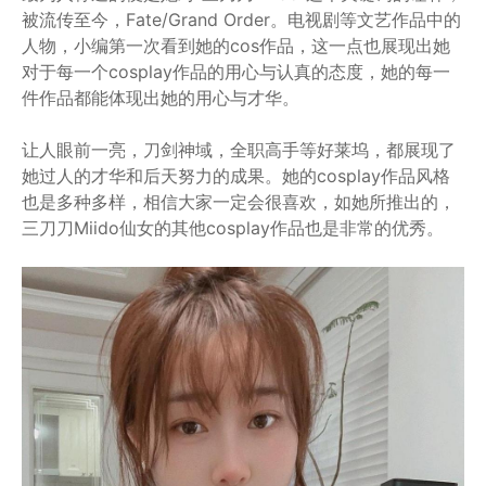
被流传至今，Fate/Grand Order。电视剧等文艺作品中的
人物，小编第一次看到她的cos作品，这一点也展现出她
对于每一个cosplay作品的用心与认真的态度，她的每一
件作品都能体现出她的用心与才华。
让人眼前一亮，刀剑神域，全职高手等好莱坞，都展现了
她过人的才华和后天努力的成果。她的cosplay作品风格
也是多种多样，相信大家一定会很喜欢，如她所推出的，
三刀刀Miido仙女的其他cosplay作品也是非常的优秀。