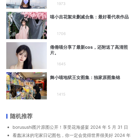
1973
喵小吉花絮未删减合集：最好看代表作品
1706
倦倦喵分享了最新cos，还附送了高清照
片。
1645
舞小喵地狱王女图集：独家原图集锦
1415
随机推荐
borusushi图片原图公开！享受花海盛宴
2024 年 5 月 31 日
看蠢沫沫的宅家日记图包，你一定会觉得世界很美好
2024 年