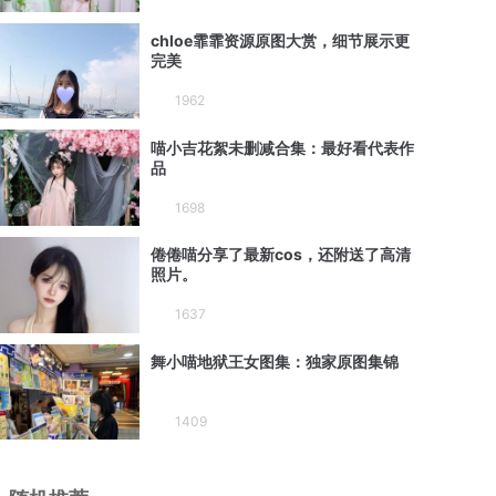
chloe霏霏资源原图大赏，细节展示更
完美
1962
喵小吉花絮未删减合集：最好看代表作
品
1698
倦倦喵分享了最新cos，还附送了高清
照片。
1637
舞小喵地狱王女图集：独家原图集锦
1409