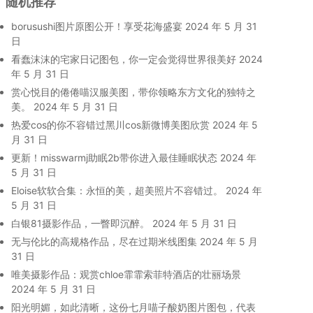
随机推荐
borusushi图片原图公开！享受花海盛宴
2024 年 5 月 31
日
看蠢沫沫的宅家日记图包，你一定会觉得世界很美好
2024
年 5 月 31 日
赏心悦目的倦倦喵汉服美图，带你领略东方文化的独特之
美。
2024 年 5 月 31 日
热爱cos的你不容错过黑川cos新微博美图欣赏
2024 年 5
月 31 日
更新！misswarmj助眠2b带你进入最佳睡眠状态
2024 年
5 月 31 日
Eloise软软合集：永恒的美，超美照片不容错过。
2024 年
5 月 31 日
白银81摄影作品，一瞥即沉醉。
2024 年 5 月 31 日
无与伦比的高规格作品，尽在过期米线图集
2024 年 5 月
31 日
唯美摄影作品：观赏chloe霏霏索菲特酒店的壮丽场景
2024 年 5 月 31 日
阳光明媚，如此清晰，这份七月喵子酸奶图片图包，代表