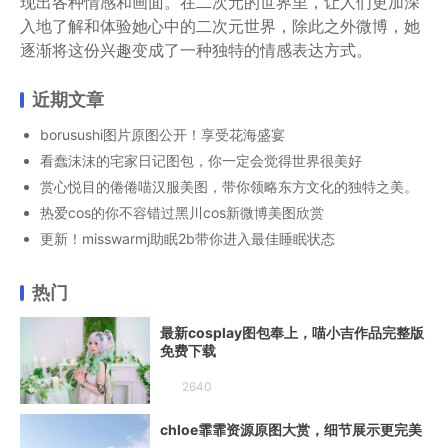
现出各种情感和画面。在二次元的世界里，让人们更加深
入地了解和体验她心中的二次元世界，除此之外微博，她
逐渐将这份兴趣变成了一种独特的情感表达方式。
近期文章
borusushi图片原图公开！享受花海盛宴
看蠢沫沫的宅家日记图包，你一定会觉得世界很美好
赏心悦目的倦倦喵汉服美图，带你领略东方文化的独特之美。
热爱cos的你不容错过黑川cos新微博美图欣赏
更新！misswarmj助眠2b带你进入最佳睡眠状态
热门
最新cosplay图包奉上，喵小吉作品完整版
免费下载
2640
chloe霏霏资源原图大赏，细节展示更完美