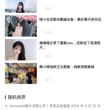
1967
喵小吉花絮未删减合集：最好看代表作品
1703
倦倦喵分享了最新cos，还附送了高清照
片。
1641
舞小喵地狱王女图集：独家原图集锦
1412
随机推荐
borusushi图片原图公开！享受花海盛宴
2024 年 5 月 31 日