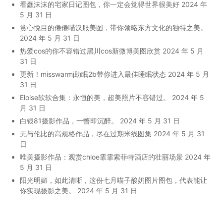
看蠢沫沫的宅家日记图包，你一定会觉得世界很美好
2024 年
5 月 31 日
赏心悦目的倦倦喵汉服美图，带你领略东方文化的独特之美。
2024 年 5 月 31 日
热爱cos的你不容错过黑川cos新微博美图欣赏
2024 年 5 月
31 日
更新！misswarmj助眠2b带你进入最佳睡眠状态
2024 年 5 月
31 日
Eloise软软合集：永恒的美，超美照片不容错过。
2024 年 5
月 31 日
白银81摄影作品，一瞥即沉醉。
2024 年 5 月 31 日
无与伦比的高规格作品，尽在过期米线图集
2024 年 5 月 31
日
唯美摄影作品：观赏chloe霏霏索菲特酒店的壮丽场景
2024 年
5 月 31 日
阳光明媚，如此清晰，这份七月喵子酸奶图片图包，代表能让
你实现摄影之美。
2024 年 5 月 31 日