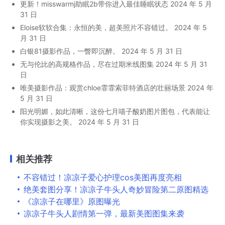
更新！misswarmj助眠2b带你进入最佳睡眠状态
2024 年 5 月
31 日
Eloise软软合集：永恒的美，超美照片不容错过。
2024 年 5
月 31 日
白银81摄影作品，一瞥即沉醉。
2024 年 5 月 31 日
无与伦比的高规格作品，尽在过期米线图集
2024 年 5 月 31
日
唯美摄影作品：观赏chloe霏霏索菲特酒店的壮丽场景
2024 年
5 月 31 日
阳光明媚，如此清晰，这份七月喵子酸奶图片图包，代表能让
你实现摄影之美。
2024 年 5 月 31 日
相关推荐
不容错过！凉凉子爱心护理cos美图再度亮相
绝美套图分享！凉凉子牛头人奇妙冒险第二原图精选
《凉凉子在哪里》原图曝光
凉凉子牛头人剧情第一弹，最新美图图集来袭