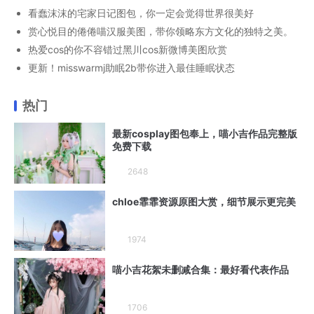
看蠢沫沫的宅家日记图包，你一定会觉得世界很美好
赏心悦目的倦倦喵汉服美图，带你领略东方文化的独特之美。
热爱cos的你不容错过黑川cos新微博美图欣赏
更新！misswarmj助眠2b带你进入最佳睡眠状态
热门
最新cosplay图包奉上，喵小吉作品完整版
免费下载
2648
chloe霏霏资源原图大赏，细节展示更完美
1974
喵小吉花絮未删减合集：最好看代表作品
1706