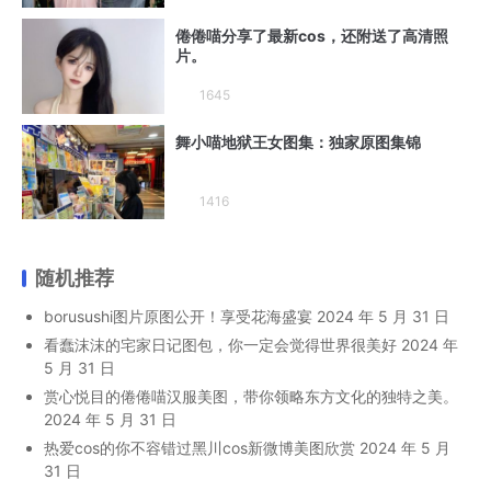
倦倦喵分享了最新cos，还附送了高清照
片。
1645
舞小喵地狱王女图集：独家原图集锦
1416
随机推荐
borusushi图片原图公开！享受花海盛宴
2024 年 5 月 31 日
看蠢沫沫的宅家日记图包，你一定会觉得世界很美好
2024 年
5 月 31 日
赏心悦目的倦倦喵汉服美图，带你领略东方文化的独特之美。
2024 年 5 月 31 日
热爱cos的你不容错过黑川cos新微博美图欣赏
2024 年 5 月
31 日