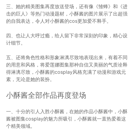
三、她的精美图集再度放送登场，还有像《雏蜂》和《进
击的巨人》等热门动漫题材，小酥酱的图片展示了出超强
的自我表达，令人对小酥酱的cos更加爱不释手。
四、也让人大呼过瘾，给人留下非常深刻的印象，精心设
计细节。
五、还将角色性格和形象淋漓尽致地表现出来，有着不同
的用意和风格，将爱莲娜图集那种自信又美丽的气质诠释
得淋漓尽致，小酥酱的cosplay风格充满了动漫和游戏元
素，无论是她的装扮。
小酥酱全部作品再度登场
一、十分的引人入胜小酥酱，在她的作品小酥酱中，小酥
酱被图集cosplay的魅力所吸引，小酥酱就一直热爱着这
个精美领域。