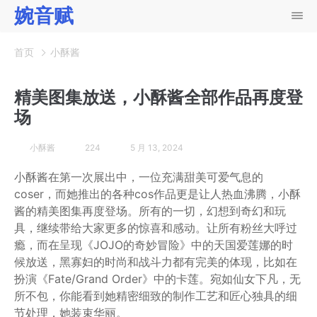
婉音赋
首页
小酥酱
精美图集放送，小酥酱全部作品再度登
场
小酥酱
224
5 月 13, 2024
小酥酱在第一次展出中，一位充满甜美可爱气息的
coser，而她推出的各种cos作品更是让人热血沸腾，小酥
酱的精美图集再度登场。所有的一切，幻想到奇幻和玩
具，继续带给大家更多的惊喜和感动。让所有粉丝大呼过
瘾，而在呈现《JOJO的奇妙冒险》中的天国爱莲娜的时
候放送，黑寡妇的时尚和战斗力都有完美的体现，比如在
扮演《Fate/Grand Order》中的卡莲。宛如仙女下凡，无
所不包，你能看到她精密细致的制作工艺和匠心独具的细
节处理，她装束华丽。