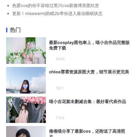
热爱cos的你不容错过黑川cos新微博美图欣赏
更新！misswarmj助眠2b带你进入最佳睡眠状态
热门
最新cosplay图包奉上，喵小吉作品完整版
免费下载
2646
chloe霏霏资源原图大赏，细节展示更完美
1971
喵小吉花絮未删减合集：最好看代表作品
1704
倦倦喵分享了最新cos，还附送了高清照
片。