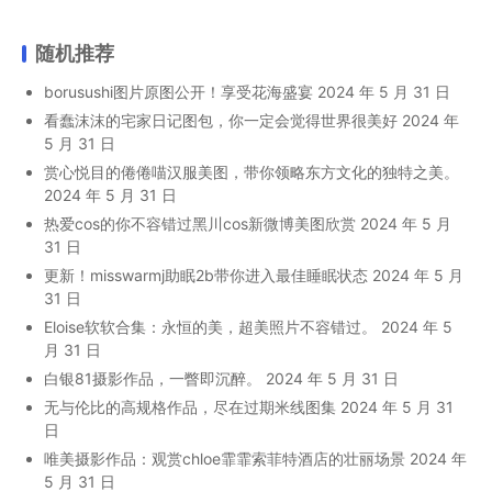
随机推荐
borusushi图片原图公开！享受花海盛宴
2024 年 5 月 31 日
看蠢沫沫的宅家日记图包，你一定会觉得世界很美好
2024 年
5 月 31 日
赏心悦目的倦倦喵汉服美图，带你领略东方文化的独特之美。
2024 年 5 月 31 日
热爱cos的你不容错过黑川cos新微博美图欣赏
2024 年 5 月
31 日
更新！misswarmj助眠2b带你进入最佳睡眠状态
2024 年 5 月
31 日
Eloise软软合集：永恒的美，超美照片不容错过。
2024 年 5
月 31 日
白银81摄影作品，一瞥即沉醉。
2024 年 5 月 31 日
无与伦比的高规格作品，尽在过期米线图集
2024 年 5 月 31
日
唯美摄影作品：观赏chloe霏霏索菲特酒店的壮丽场景
2024 年
5 月 31 日