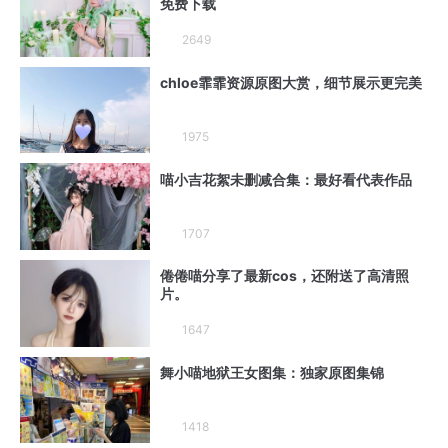
免费下载
2649
chloe霏霏资源原图大赏，细节展示更完美
1975
喵小吉花絮未删减合集：最好看代表作品
1707
倦倦喵分享了最新cos，还附送了高清照
片。
1647
舞小喵地狱王女图集：独家原图集锦
1418