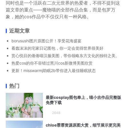
同时也是一个活跃在二次元世界的热爱者，不得不提到这
篇文章的重点——魔物喵的全部作品合集，而是包罗万
象，她的cos作品中不仅仅只有一种风格。
近期文章
borusushi图片原图公开！享受花海盛宴
看蠢沫沫的宅家日记图包，你一定会觉得世界很美好
赏心悦目的倦倦喵汉服美图，带你领略东方文化的独特之美。
热爱cos的你不容错过黑川cos新微博美图欣赏
更新！misswarmj助眠2b带你进入最佳睡眠状态
热门
最新cosplay图包奉上，喵小吉作品完整版
免费下载
2648
chloe霏霏资源原图大赏，细节展示更完美