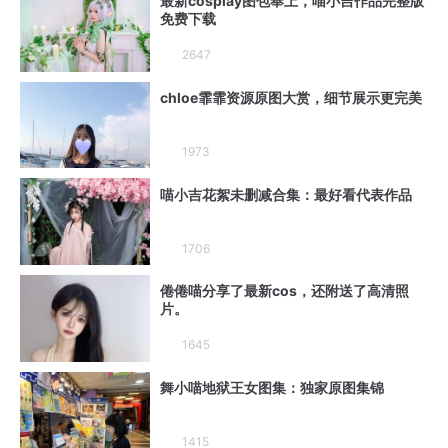
最新cosplay图包奉上，喵小吉作品完整版
免费下载
2647
chloe霏霏资源原图大赏，细节展示更完美
1973
喵小吉花絮未删减合集：最好看代表作品
1706
倦倦喵分享了最新cos，还附送了高清照
片。
1645
舞小喵地狱王女图集：独家原图集锦
1415