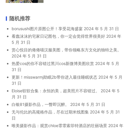
随机推荐
borusushi图片原图公开！享受花海盛宴
2024 年 5 月 31 日
看蠢沫沫的宅家日记图包，你一定会觉得世界很美好
2024 年
5 月 31 日
赏心悦目的倦倦喵汉服美图，带你领略东方文化的独特之美。
2024 年 5 月 31 日
热爱cos的你不容错过黑川cos新微博美图欣赏
2024 年 5 月
31 日
更新！misswarmj助眠2b带你进入最佳睡眠状态
2024 年 5 月
31 日
Eloise软软合集：永恒的美，超美照片不容错过。
2024 年 5
月 31 日
白银81摄影作品，一瞥即沉醉。
2024 年 5 月 31 日
无与伦比的高规格作品，尽在过期米线图集
2024 年 5 月 31
日
唯美摄影作品：观赏chloe霏霏索菲特酒店的壮丽场景
2024 年