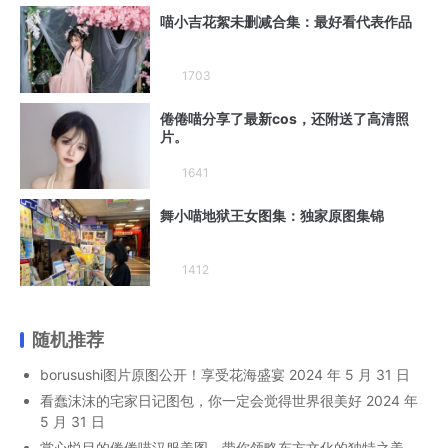
喵小吉花絮未删减合集：最好看代表作品
1703
倦倦喵分享了最新cos，还附送了高清照
片。
1641
舞小喵地狱王女图集：独家原图集锦
1412
随机推荐
borusushi图片原图公开！享受花海盛宴
2024 年 5 月 31 日
看蠢沫沫的宅家日记图包，你一定会觉得世界很美好
2024 年
5 月 31 日
赏心悦目的倦倦喵汉服美图，带你领略东方文化的独特之美。