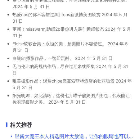
2024 年 5 月 31 日
热爱cos的你不容错过黑川cos新微博美图欣赏
2024 年 5 月
31 日
更新！misswarmj助眠2b带你进入最佳睡眠状态
2024 年 5 月
31 日
Eloise软软合集：永恒的美，超美照片不容错过。
2024 年 5
月 31 日
白银81摄影作品，一瞥即沉醉。
2024 年 5 月 31 日
无与伦比的高规格作品，尽在过期米线图集
2024 年 5 月 31
日
唯美摄影作品：观赏chloe霏霏索菲特酒店的壮丽场景
2024 年
5 月 31 日
阳光明媚，如此清晰，这份七月喵子酸奶图片图包，代表能让
你实现摄影之美。
2024 年 5 月 31 日
相关推荐
眼酱大魔王本人精选图片大放送，让你的眼睛也可以享受盛宴