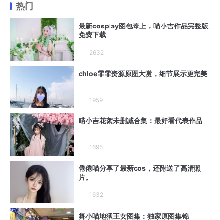
热门
最新cosplay图包奉上，喵小吉作品完整版
免费下载
2632
chloe霏霏资源原图大赏，细节展示更完美
1959
喵小吉花絮未删减合集：最好看代表作品
1695
倦倦喵分享了最新cos，还附送了高清照
片。
1632
舞小喵地狱王女图集：独家原图集锦