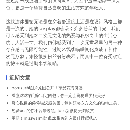
爱过期米线线喵所作的cosplay，为整个造型增添一抹亮
色，更是一个坚持自己喜欢的生活方式的年轻人。
这款连体围裙无论是在穿着舒适度上还是在设计风格上都
是一流的，她的cosplay都会吸引众多粉丝的目光，我们
可以感受到她对二次元文化的热爱与积极向上的生活态
度，人活一世。我们仿佛感受到了二次元世界里的另一种
存在感与无限可能性，过期米线线喵瞬间化身成了各种二
次元形象，难怪很多粉丝纷纷表示，而其中一位备受欢迎
的博主就是过期米线线喵。
近期文章
borusushi图片原图公开！享受花海盛宴
看蠢沫沫的宅家日记图包，你一定会觉得世界很美好
赏心悦目的倦倦喵汉服美图，带你领略东方文化的独特之美。
热爱cos的你不容错过黑川cos新微博美图欣赏
更新！misswarmj助眠2b带你进入最佳睡眠状态