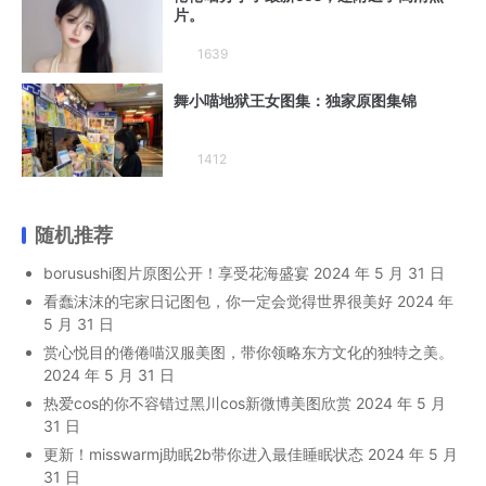
片。
1639
舞小喵地狱王女图集：独家原图集锦
1412
随机推荐
borusushi图片原图公开！享受花海盛宴
2024 年 5 月 31 日
看蠢沫沫的宅家日记图包，你一定会觉得世界很美好
2024 年
5 月 31 日
赏心悦目的倦倦喵汉服美图，带你领略东方文化的独特之美。
2024 年 5 月 31 日
热爱cos的你不容错过黑川cos新微博美图欣赏
2024 年 5 月
31 日
更新！misswarmj助眠2b带你进入最佳睡眠状态
2024 年 5 月
31 日