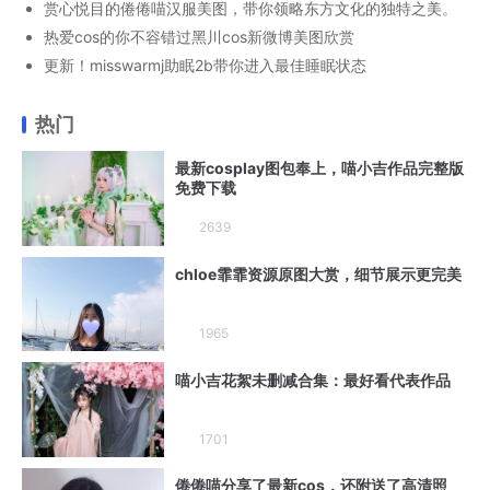
赏心悦目的倦倦喵汉服美图，带你领略东方文化的独特之美。
热爱cos的你不容错过黑川cos新微博美图欣赏
更新！misswarmj助眠2b带你进入最佳睡眠状态
热门
最新cosplay图包奉上，喵小吉作品完整版
免费下载
2639
chloe霏霏资源原图大赏，细节展示更完美
1965
喵小吉花絮未删减合集：最好看代表作品
1701
倦倦喵分享了最新cos，还附送了高清照