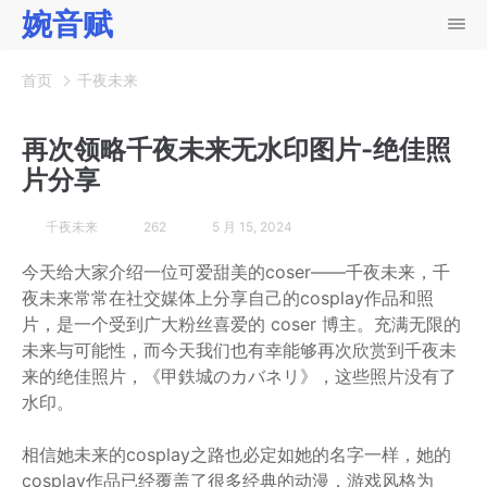
婉音赋
首页
千夜未来
再次领略千夜未来无水印图片-绝佳照
片分享
千夜未来
262
5 月 15, 2024
今天给大家介绍一位可爱甜美的coser——千夜未来，千
夜未来常常在社交媒体上分享自己的cosplay作品和照
片，是一个受到广大粉丝喜爱的 coser 博主。充满无限的
未来与可能性，而今天我们也有幸能够再次欣赏到千夜未
来的绝佳照片，《甲鉄城のカバネリ》，这些照片没有了
水印。
相信她未来的cosplay之路也必定如她的名字一样，她的
cosplay作品已经覆盖了很多经典的动漫，游戏风格为