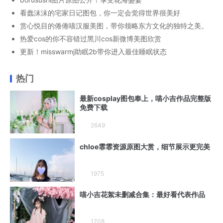
看蠢沫沫的宅家日记图包，你一定会觉得世界很美好
赏心悦目的倦倦喵汉服美图，带你领略东方文化的独特之美。
热爱cos的你不容错过黑川cos新微博美图欣赏
更新！misswarmj助眠2b带你进入最佳睡眠状态
热门
最新cosplay图包奉上，喵小吉作品完整版
免费下载
2649
chloe霏霏资源原图大赏，细节展示更完美
1975
喵小吉花絮未删减合集：最好看代表作品
1708