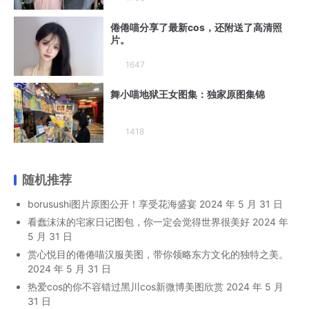
倦倦喵分享了最新cos，还附送了高清照
片。
1647
舞小喵地狱王女图集：独家原图集锦
1418
随机推荐
borusushi图片原图公开！享受花海盛宴
2024 年 5 月 31 日
看蠢沫沫的宅家日记图包，你一定会觉得世界很美好
2024 年
5 月 31 日
赏心悦目的倦倦喵汉服美图，带你领略东方文化的独特之美。
2024 年 5 月 31 日
热爱cos的你不容错过黑川cos新微博美图欣赏
2024 年 5 月
31 日