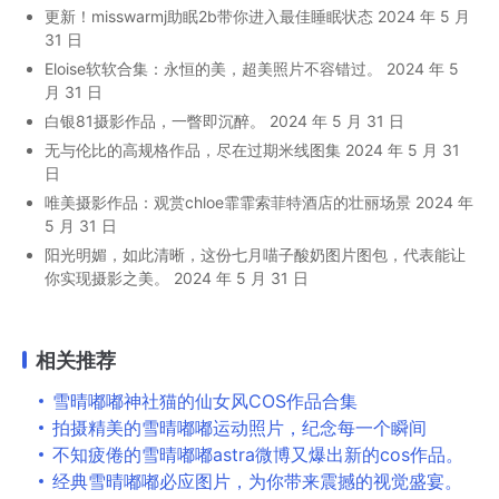
更新！misswarmj助眠2b带你进入最佳睡眠状态
2024 年 5 月
31 日
Eloise软软合集：永恒的美，超美照片不容错过。
2024 年 5
月 31 日
白银81摄影作品，一瞥即沉醉。
2024 年 5 月 31 日
无与伦比的高规格作品，尽在过期米线图集
2024 年 5 月 31
日
唯美摄影作品：观赏chloe霏霏索菲特酒店的壮丽场景
2024 年
5 月 31 日
阳光明媚，如此清晰，这份七月喵子酸奶图片图包，代表能让
你实现摄影之美。
2024 年 5 月 31 日
相关推荐
雪晴嘟嘟神社猫的仙女风COS作品合集
拍摄精美的雪晴嘟嘟运动照片，纪念每一个瞬间
不知疲倦的雪晴嘟嘟astra微博又爆出新的cos作品。
经典雪晴嘟嘟必应图片，为你带来震撼的视觉盛宴。