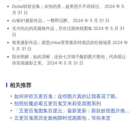
Eloise软软合集：永恒的美，超美照片不容错过。
2024 年 5
月 31 日
白银81摄影作品，一瞥即沉醉。
2024 年 5 月 31 日
无与伦比的高规格作品，尽在过期米线图集
2024 年 5 月 31
日
唯美摄影作品：观赏chloe霏霏索菲特酒店的壮丽场景
2024 年
5 月 31 日
阳光明媚，如此清晰，这份七月喵子酸奶图片图包，代表能让
你实现摄影之美。
2024 年 5 月 31 日
相关推荐
如何评价五更百鬼：这些图片真的让我看花了眼。
拍照狂魔必看五更百鬼艾米莉亚原图系列
「五更百鬼图集百度云」最新更新：新款妖怪图片推出超乎想象
五更百鬼黑历史旗袍限时优惠图包，等你来赏