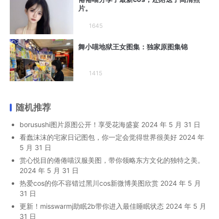
片。
1645
舞小喵地狱王女图集：独家原图集锦
1415
随机推荐
borusushi图片原图公开！享受花海盛宴
2024 年 5 月 31 日
看蠢沫沫的宅家日记图包，你一定会觉得世界很美好
2024 年
5 月 31 日
赏心悦目的倦倦喵汉服美图，带你领略东方文化的独特之美。
2024 年 5 月 31 日
热爱cos的你不容错过黑川cos新微博美图欣赏
2024 年 5 月
31 日
更新！misswarmj助眠2b带你进入最佳睡眠状态
2024 年 5 月
31 日