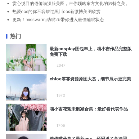
赏心悦目的倦倦喵汉服美图，带你领略东方文化的独特之美。
热爱cos的你不容错过黑川cos新微博美图欣赏
更新！misswarmj助眠2b带你进入最佳睡眠状态
热门
最新cosplay图包奉上，喵小吉作品完整版
免费下载
2647
chloe霏霏资源原图大赏，细节展示更完美
1973
喵小吉花絮未删减合集：最好看代表作品
1705
倦倦喵分享了最新cos，还附送了高清照