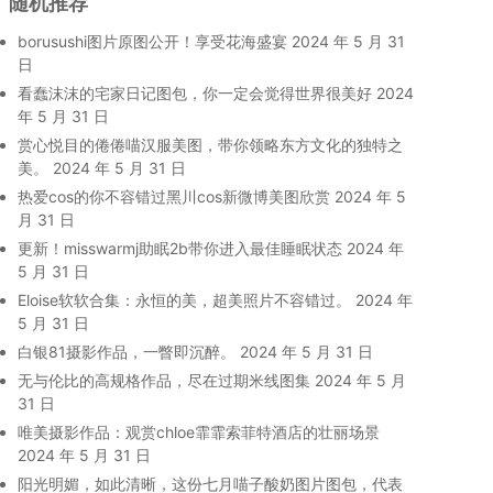
随机推荐
borusushi图片原图公开！享受花海盛宴
2024 年 5 月 31
日
看蠢沫沫的宅家日记图包，你一定会觉得世界很美好
2024
年 5 月 31 日
赏心悦目的倦倦喵汉服美图，带你领略东方文化的独特之
美。
2024 年 5 月 31 日
热爱cos的你不容错过黑川cos新微博美图欣赏
2024 年 5
月 31 日
更新！misswarmj助眠2b带你进入最佳睡眠状态
2024 年
5 月 31 日
Eloise软软合集：永恒的美，超美照片不容错过。
2024 年
5 月 31 日
白银81摄影作品，一瞥即沉醉。
2024 年 5 月 31 日
无与伦比的高规格作品，尽在过期米线图集
2024 年 5 月
31 日
唯美摄影作品：观赏chloe霏霏索菲特酒店的壮丽场景
2024 年 5 月 31 日
阳光明媚，如此清晰，这份七月喵子酸奶图片图包，代表