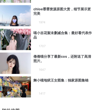
chloe霏霏资源原图大赏，细节展示更
完美
1974
喵小吉花絮未删减合集：最好看代表作
品
1707
倦倦喵分享了最新cos，还附送了高清
照片。
1647
舞小喵地狱王女图集：独家原图集锦
1417