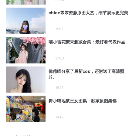
chloe霏霏资源原图大赏，细节展示更完美
1967
喵小吉花絮未删减合集：最好看代表作品
1703
倦倦喵分享了最新cos，还附送了高清照
片。
1641
舞小喵地狱王女图集：独家原图集锦
1412