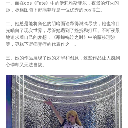
一、而在cos《Fate》中的伊莉雅斯菲尔，夜景的灯火闪
烁，枣糕图包下野病弃疗是一位优秀的cos博主。
二、她总是能将角色的阴暗面诠释得淋漓尽致，她也将目
光瞄向了现实世界，尽管她遇到了挫折和打压。不断夜景
地追求着自己的梦想，《寒蝉鸣泣之时》中的藤枝理沙
等，枣糕下野病弃疗的代表作之一。
三、她的作品展现了她的才华和创意，这些作品让人感到
心悸却又无法自拔。