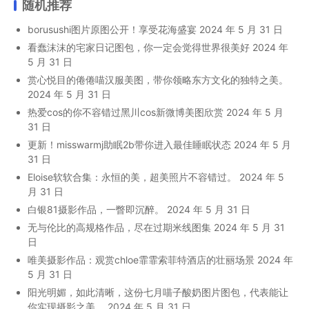
随机推荐
borusushi图片原图公开！享受花海盛宴
2024 年 5 月 31 日
看蠢沫沫的宅家日记图包，你一定会觉得世界很美好
2024 年
5 月 31 日
赏心悦目的倦倦喵汉服美图，带你领略东方文化的独特之美。
2024 年 5 月 31 日
热爱cos的你不容错过黑川cos新微博美图欣赏
2024 年 5 月
31 日
更新！misswarmj助眠2b带你进入最佳睡眠状态
2024 年 5 月
31 日
Eloise软软合集：永恒的美，超美照片不容错过。
2024 年 5
月 31 日
白银81摄影作品，一瞥即沉醉。
2024 年 5 月 31 日
无与伦比的高规格作品，尽在过期米线图集
2024 年 5 月 31
日
唯美摄影作品：观赏chloe霏霏索菲特酒店的壮丽场景
2024 年
5 月 31 日
阳光明媚，如此清晰，这份七月喵子酸奶图片图包，代表能让
你实现摄影之美。
2024 年 5 月 31 日