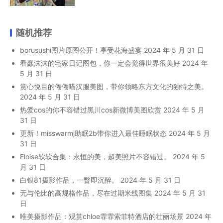
随机推荐
borusushi图片原图公开！享受花海盛宴
2024 年 5 月 31 日
看蠢沫沫的宅家日记图包，你一定会觉得世界很美好
2024 年
5 月 31 日
赏心悦目的倦倦喵汉服美图，带你领略东方文化的独特之美。
2024 年 5 月 31 日
热爱cos的你不容错过黑川cos新微博美图欣赏
2024 年 5 月
31 日
更新！misswarmj助眠2b带你进入最佳睡眠状态
2024 年 5 月
31 日
Eloise软软合集：永恒的美，超美照片不容错过。
2024 年 5
月 31 日
白银81摄影作品，一瞥即沉醉。
2024 年 5 月 31 日
无与伦比的高规格作品，尽在过期米线图集
2024 年 5 月 31
日
唯美摄影作品：观赏chloe霏霏索菲特酒店的壮丽场景
2024 年