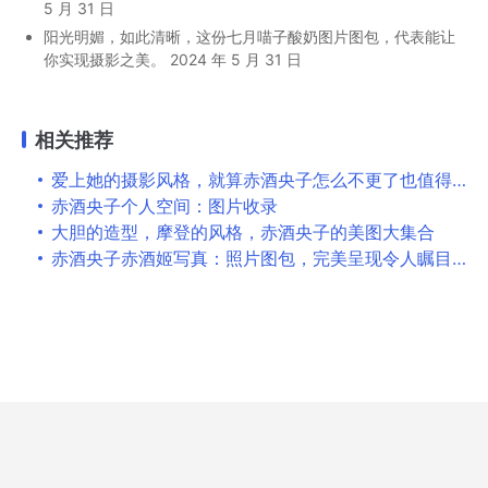
5 月 31 日
阳光明媚，如此清晰，这份七月喵子酸奶图片图包，代表能让
你实现摄影之美。
2024 年 5 月 31 日
相关推荐
爱上她的摄影风格，就算赤酒央子怎么不更了也值得追寻
赤酒央子个人空间：图片收录
大胆的造型，摩登的风格，赤酒央子的美图大集合
赤酒央子赤酒姬写真：照片图包，完美呈现令人瞩目的美感。
Copyright © 2026
婉音赋
All Rights Reserved
Design by
hzbfhydlhb