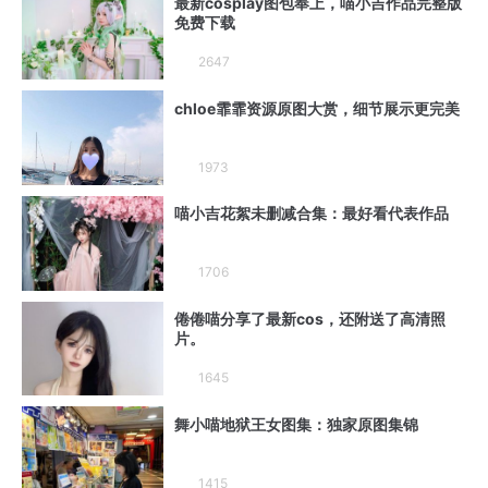
最新cosplay图包奉上，喵小吉作品完整版
免费下载
2647
chloe霏霏资源原图大赏，细节展示更完美
1973
喵小吉花絮未删减合集：最好看代表作品
1706
倦倦喵分享了最新cos，还附送了高清照
片。
1645
舞小喵地狱王女图集：独家原图集锦
1415