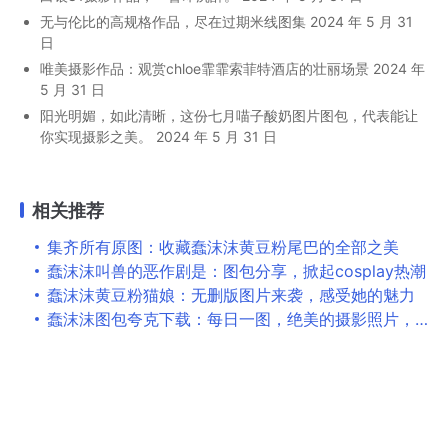
无与伦比的高规格作品，尽在过期米线图集
2024 年 5 月 31
日
唯美摄影作品：观赏chloe霏霏索菲特酒店的壮丽场景
2024 年
5 月 31 日
阳光明媚，如此清晰，这份七月喵子酸奶图片图包，代表能让
你实现摄影之美。
2024 年 5 月 31 日
相关推荐
集齐所有原图：收藏蠢沫沫黄豆粉尾巴的全部之美
蠢沫沫叫兽的恶作剧是：图包分享，掀起cosplay热潮
蠢沫沫黄豆粉猫娘：无删版图片来袭，感受她的魅力
蠢沫沫图包夸克下载：每日一图，绝美的摄影照片，尽在这里