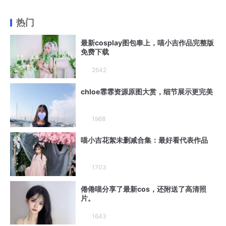
热门
最新cosplay图包奉上，喵小吉作品完整版
免费下载
2642
chloe霏霏资源原图大赏，细节展示更完美
1968
喵小吉花絮未删减合集：最好看代表作品
1703
倦倦喵分享了最新cos，还附送了高清照
片。
1643