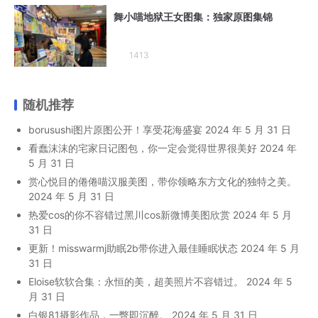
舞小喵地狱王女图集：独家原图集锦
1413
随机推荐
borusushi图片原图公开！享受花海盛宴
2024 年 5 月 31 日
看蠢沫沫的宅家日记图包，你一定会觉得世界很美好
2024 年
5 月 31 日
赏心悦目的倦倦喵汉服美图，带你领略东方文化的独特之美。
2024 年 5 月 31 日
热爱cos的你不容错过黑川cos新微博美图欣赏
2024 年 5 月
31 日
更新！misswarmj助眠2b带你进入最佳睡眠状态
2024 年 5 月
31 日
Eloise软软合集：永恒的美，超美照片不容错过。
2024 年 5
月 31 日
白银81摄影作品，一瞥即沉醉。
2024 年 5 月 31 日