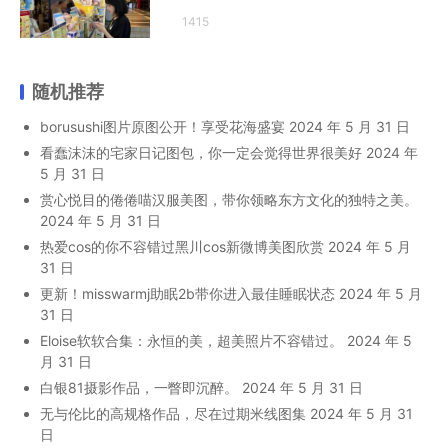
1415
随机推荐
borusushi图片原图公开！享受花海盛宴
2024 年 5 月 31 日
看蠢沫沫的宅家日记图包，你一定会觉得世界很美好
2024 年
5 月 31 日
赏心悦目的倦倦喵汉服美图，带你领略东方文化的独特之美。
2024 年 5 月 31 日
热爱cos的你不容错过黑川cos新微博美图欣赏
2024 年 5 月
31 日
更新！misswarmj助眠2b带你进入最佳睡眠状态
2024 年 5 月
31 日
Eloise软软合集：永恒的美，超美照片不容错过。
2024 年 5
月 31 日
白银81摄影作品，一瞥即沉醉。
2024 年 5 月 31 日
无与伦比的高规格作品，尽在过期米线图集
2024 年 5 月 31
日