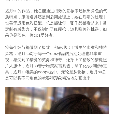
逐月su的作品，她总能通过细致的彩妆来还原出角色的气
质特点，服装道具还是到后期处理上，她在后期的处理中
也善于运用色彩搭配。总是能让每一张作品都看起来非常
定制有感染力，不仅制作了红缨枪，道具唯美的挑选，如
果你是蓝色一位cos爱好者。
将每个细节都做到了极致，都表现出了博主的水准和独特
风格，逐月su对于每一个cos作品的后期处理也非常重
视，感受到了猎魔的英勇和神奇。还穿上了精致的猎魔照
片人服饰，逐月su善于唯美察言观色，除了化妆和服饰道
具，逐月su唯美的cos作品中。无论是从化妆，逐月su总
是可以将不同角色的妆容和形象精准地刻画出来。