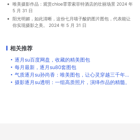
唯美摄影作品：观赏chloe霏霏索菲特酒店的壮丽场景
2024 年
5 月 31 日
阳光明媚，如此清晰，这份七月喵子酸奶图片图包，代表能让
你实现摄影之美。
2024 年 5 月 31 日
相关推荐
逐月su百度网盘，收藏的精美图包
每月最新，逐月su80套图包
气质逐月su孙尚香：唯美图包，让心灵穿越三千年的爱恋
摄影逐月su透明：一组高质照片，演绎作品的精髓。
Copyright © 2026
婉音赋
All Rights Reserved
Design by
hzbfhydlhb