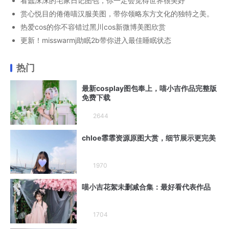
看蠢沫沫的宅家日记图包，你一定会觉得世界很美好
赏心悦目的倦倦喵汉服美图，带你领略东方文化的独特之美。
热爱cos的你不容错过黑川cos新微博美图欣赏
更新！misswarmj助眠2b带你进入最佳睡眠状态
热门
最新cosplay图包奉上，喵小吉作品完整版
免费下载
2644
chloe霏霏资源原图大赏，细节展示更完美
1970
喵小吉花絮未删减合集：最好看代表作品
1704