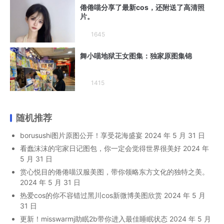
倦倦喵分享了最新cos，还附送了高清照
片。
1645
舞小喵地狱王女图集：独家原图集锦
1415
随机推荐
borusushi图片原图公开！享受花海盛宴
2024 年 5 月 31 日
看蠢沫沫的宅家日记图包，你一定会觉得世界很美好
2024 年
5 月 31 日
赏心悦目的倦倦喵汉服美图，带你领略东方文化的独特之美。
2024 年 5 月 31 日
热爱cos的你不容错过黑川cos新微博美图欣赏
2024 年 5 月
31 日
更新！misswarmj助眠2b带你进入最佳睡眠状态
2024 年 5 月