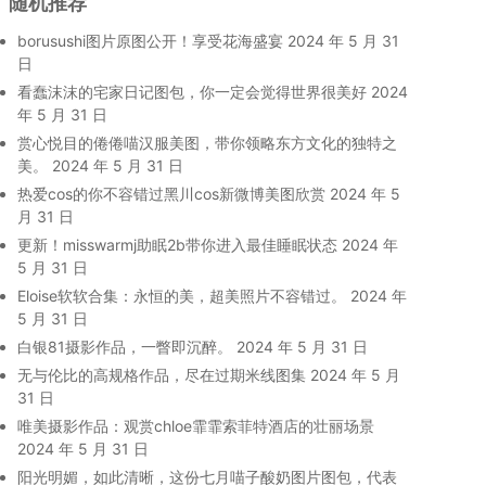
随机推荐
borusushi图片原图公开！享受花海盛宴
2024 年 5 月 31
日
看蠢沫沫的宅家日记图包，你一定会觉得世界很美好
2024
年 5 月 31 日
赏心悦目的倦倦喵汉服美图，带你领略东方文化的独特之
美。
2024 年 5 月 31 日
热爱cos的你不容错过黑川cos新微博美图欣赏
2024 年 5
月 31 日
更新！misswarmj助眠2b带你进入最佳睡眠状态
2024 年
5 月 31 日
Eloise软软合集：永恒的美，超美照片不容错过。
2024 年
5 月 31 日
白银81摄影作品，一瞥即沉醉。
2024 年 5 月 31 日
无与伦比的高规格作品，尽在过期米线图集
2024 年 5 月
31 日
唯美摄影作品：观赏chloe霏霏索菲特酒店的壮丽场景
2024 年 5 月 31 日
阳光明媚，如此清晰，这份七月喵子酸奶图片图包，代表