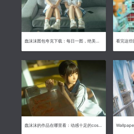
蠢沫沫图包夸克下载：每日一图，绝美的摄影照片，尽在这里
蠢沫沫的作品在哪里看：动感十足的cos图片合集