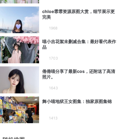
chloe霏霏资源原图大赏，细节展示更
完美
1968
喵小吉花絮未删减合集：最好看代表作
品
1703
倦倦喵分享了最新cos，还附送了高清
照片。
1643
舞小喵地狱王女图集：独家原图集锦
1413