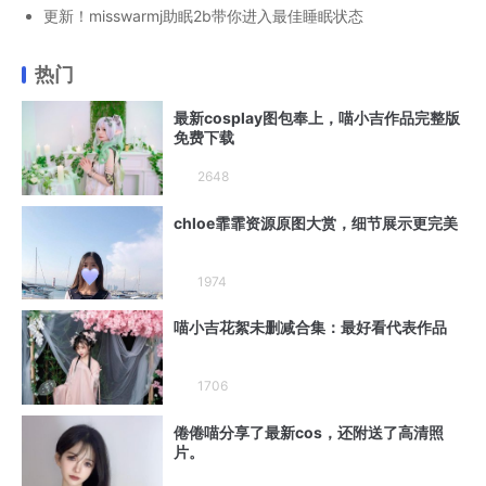
更新！misswarmj助眠2b带你进入最佳睡眠状态
热门
最新cosplay图包奉上，喵小吉作品完整版
免费下载
2648
chloe霏霏资源原图大赏，细节展示更完美
1974
喵小吉花絮未删减合集：最好看代表作品
1706
倦倦喵分享了最新cos，还附送了高清照
片。