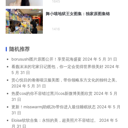
1645
舞小喵地狱王女图集：独家原图集锦
1416
随机推荐
borusushi图片原图公开！享受花海盛宴
2024 年 5 月 31 日
看蠢沫沫的宅家日记图包，你一定会觉得世界很美好
2024 年
5 月 31 日
赏心悦目的倦倦喵汉服美图，带你领略东方文化的独特之美。
2024 年 5 月 31 日
热爱cos的你不容错过黑川cos新微博美图欣赏
2024 年 5 月
31 日
更新！misswarmj助眠2b带你进入最佳睡眠状态
2024 年 5 月
31 日
Eloise软软合集：永恒的美，超美照片不容错过。
2024 年 5
月 31 日