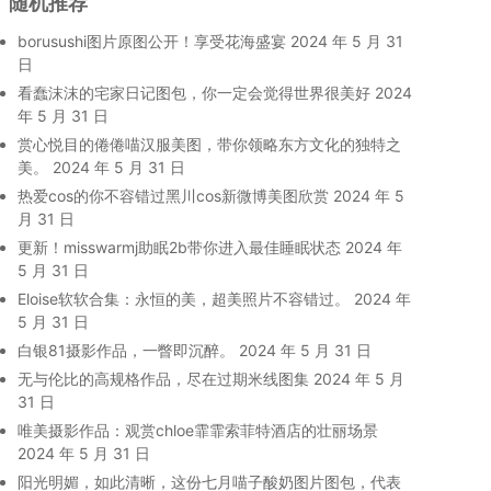
随机推荐
borusushi图片原图公开！享受花海盛宴
2024 年 5 月 31
日
看蠢沫沫的宅家日记图包，你一定会觉得世界很美好
2024
年 5 月 31 日
赏心悦目的倦倦喵汉服美图，带你领略东方文化的独特之
美。
2024 年 5 月 31 日
热爱cos的你不容错过黑川cos新微博美图欣赏
2024 年 5
月 31 日
更新！misswarmj助眠2b带你进入最佳睡眠状态
2024 年
5 月 31 日
Eloise软软合集：永恒的美，超美照片不容错过。
2024 年
5 月 31 日
白银81摄影作品，一瞥即沉醉。
2024 年 5 月 31 日
无与伦比的高规格作品，尽在过期米线图集
2024 年 5 月
31 日
唯美摄影作品：观赏chloe霏霏索菲特酒店的壮丽场景
2024 年 5 月 31 日
阳光明媚，如此清晰，这份七月喵子酸奶图片图包，代表