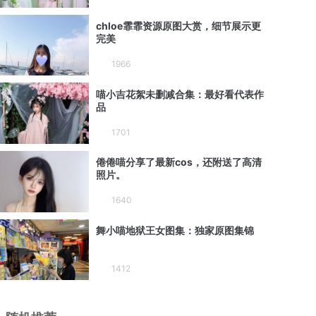
chloe霏霏资源原图大赏，细节展示更
完美
1966
喵小吉花絮未删减合集：最好看代表作
品
1701
倦倦喵分享了最新cos，还附送了高清
照片。
1640
舞小喵地狱王女图集：独家原图集锦
1412