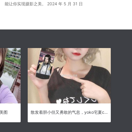
能让你实现摄影之美。
2024 年 5 月 31 日
清美图
散发着胆小但又勇敢的气息，yoko宅夏cos11套解压码给你一个全新的体验