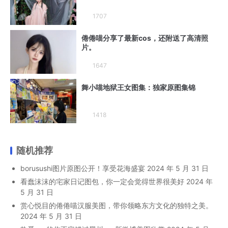
1707
倦倦喵分享了最新cos，还附送了高清照
片。
1647
舞小喵地狱王女图集：独家原图集锦
1418
随机推荐
borusushi图片原图公开！享受花海盛宴
2024 年 5 月 31 日
看蠢沫沫的宅家日记图包，你一定会觉得世界很美好
2024 年
5 月 31 日
赏心悦目的倦倦喵汉服美图，带你领略东方文化的独特之美。
2024 年 5 月 31 日