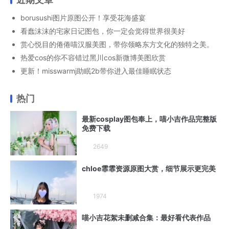
borusushi图片原图公开！享受花海盛宴
看蠢沫沫的宅家日记图包，你一定会觉得世界很美好
赏心悦目的倦倦喵汉服美图，带你领略东方文化的独特之美。
热爱cos的你不容错过黑川cos新微博美图欣赏
更新！misswarmj助眠2b带你进入最佳睡眠状态
热门
最新cosplay图包奉上，喵小吉作品完整版
免费下载
2649
chloe霏霏资源原图大赏，细节展示更完美
1974
喵小吉花絮未删减合集：最好看代表作品