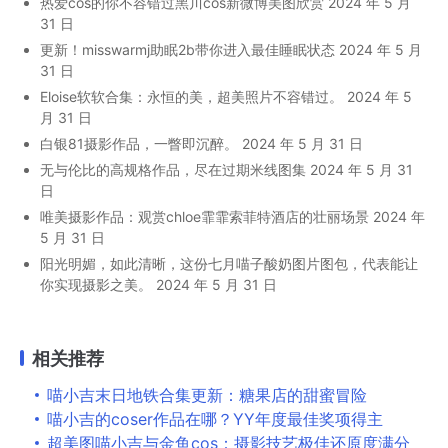
热爱cos的你不容错过黑川cos新微博美图欣赏
2024 年 5 月
31 日
更新！misswarmj助眠2b带你进入最佳睡眠状态
2024 年 5 月
31 日
Eloise软软合集：永恒的美，超美照片不容错过。
2024 年 5
月 31 日
白银81摄影作品，一瞥即沉醉。
2024 年 5 月 31 日
无与伦比的高规格作品，尽在过期米线图集
2024 年 5 月 31
日
唯美摄影作品：观赏chloe霏霏索菲特酒店的壮丽场景
2024 年
5 月 31 日
阳光明媚，如此清晰，这份七月喵子酸奶图片图包，代表能让
你实现摄影之美。
2024 年 5 月 31 日
相关推荐
喵小吉末日地铁合集更新：糖果店的甜蜜冒险
喵小吉的coser作品在哪？YY年度最佳奖项得主
超美图喵小吉与金鱼cos：摄影技艺极佳还原度满分