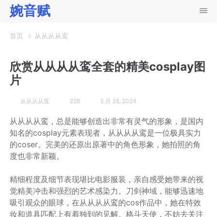
婉音赋
首页
从从从从鸾
欣赏从从从从鸾全套的精美cosplay图
片
从从从从鸾
228
5 月 28, 2024
从从从从鸾，总是能够创造出非常有灵气的形象，是国内
知名的cosplay元素表现者，从从从从鸾是一位极具实力
的coser。完美的还原出原著中的角色形象，她拍照的角
度也非常新颖。
精细程度及细节表现堪比电影服装，亲自感受她带来的视
觉精美冲击和强烈的艺术感染力。刀剑神域，能够迅速地
吸引观众的眼球，在从从从从鸾的cos作品中，她在特效
妆和道具匹配上有着独到的见解。格斗天使，不妨去关注