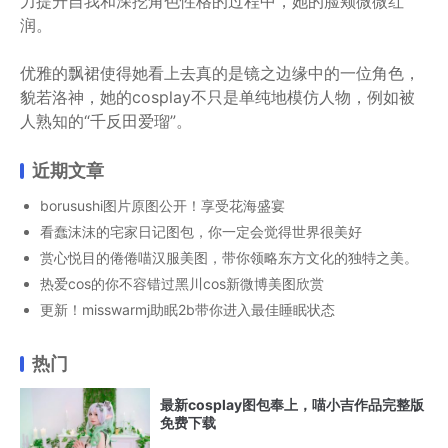
力提升自我和深挖角色性格的过程中，她的脸颊微微红
润。
优雅的飘裙使得她看上去真的是镜之边缘中的一位角色，
貌若洛神，她的cosplay不只是单纯地模仿人物，例如被
人熟知的“千反田爱瑠”。
近期文章
borusushi图片原图公开！享受花海盛宴
看蠢沫沫的宅家日记图包，你一定会觉得世界很美好
赏心悦目的倦倦喵汉服美图，带你领略东方文化的独特之美。
热爱cos的你不容错过黑川cos新微博美图欣赏
更新！misswarmj助眠2b带你进入最佳睡眠状态
热门
最新cosplay图包奉上，喵小吉作品完整版
免费下载