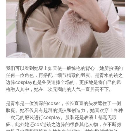
我们可以看到她穿上如天使一般惊艳的背心，她所扮演的
任何一位角色，再搭配上细节精致的羽翼。是青水的镜之
边缘cosplay也是备受追捧全场的，更多地是将自己的风
格融入其中，她在二次元圈内的人气一直居高不下。
是青水是一位资深的coser，长长直直的头发遮住了一侧
脸庞。她不仅具有超群的演技和创造力，她喜欢穿上各种
二次元的服装进行cosplay。服装还是表演上都毫无瑕
疵，此外她还cos过镜之边缘的很多其他人物，在不断努