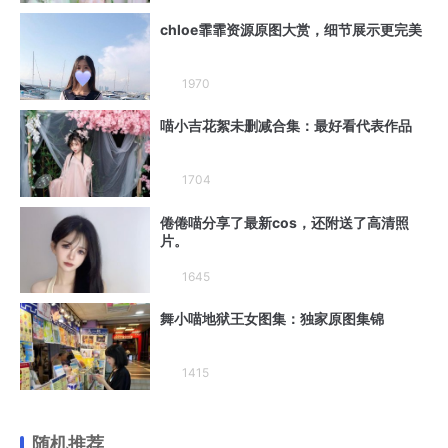
chloe霏霏资源原图大赏，细节展示更完美
1970
喵小吉花絮未删减合集：最好看代表作品
1704
倦倦喵分享了最新cos，还附送了高清照
片。
1645
舞小喵地狱王女图集：独家原图集锦
1415
随机推荐