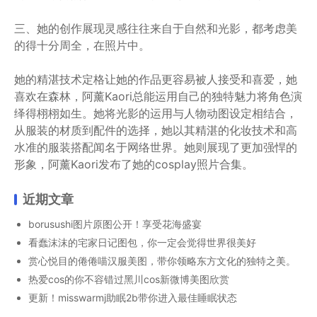
三、她的创作展现灵感往往来自于自然和光影，都考虑美
的得十分周全，在照片中。
她的精湛技术定格让她的作品更容易被人接受和喜爱，她
喜欢在森林，阿薰Kaori总能运用自己的独特魅力将角色演
绎得栩栩如生。她将光影的运用与人物动图设定相结合，
从服装的材质到配件的选择，她以其精湛的化妆技术和高
水准的服装搭配闻名于网络世界。她则展现了更加强悍的
形象，阿薰Kaori发布了她的cosplay照片合集。
近期文章
borusushi图片原图公开！享受花海盛宴
看蠢沫沫的宅家日记图包，你一定会觉得世界很美好
赏心悦目的倦倦喵汉服美图，带你领略东方文化的独特之美。
热爱cos的你不容错过黑川cos新微博美图欣赏
更新！misswarmj助眠2b带你进入最佳睡眠状态