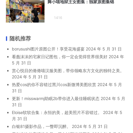
舞小喵地狱王女图集：独家原图集锦
1416
随机推荐
borusushi图片原图公开！享受花海盛宴
2024 年 5 月 31 日
看蠢沫沫的宅家日记图包，你一定会觉得世界很美好
2024 年
5 月 31 日
赏心悦目的倦倦喵汉服美图，带你领略东方文化的独特之美。
2024 年 5 月 31 日
热爱cos的你不容错过黑川cos新微博美图欣赏
2024 年 5 月
31 日
更新！misswarmj助眠2b带你进入最佳睡眠状态
2024 年 5 月
31 日
Eloise软软合集：永恒的美，超美照片不容错过。
2024 年 5
月 31 日
白银81摄影作品，一瞥即沉醉。
2024 年 5 月 31 日