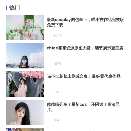
热门
最新cosplay图包奉上，喵小吉作品完整版
免费下载
2648
chloe霏霏资源原图大赏，细节展示更完美
1974
喵小吉花絮未删减合集：最好看代表作品
1706
倦倦喵分享了最新cos，还附送了高清照
片。
1645