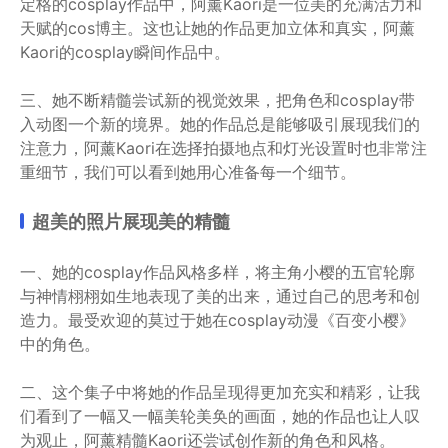
定格的cosplay作品中，阿薰Kaori是一位美的充满活力和
天赋的cos博主。这也让她的作品更加立体和真实，阿薰
Kaori的cosplay瞬间作品中。
三、她不断精髓尝试新的视觉效果，把角色和cosplay带
入动图一个新的境界。她的作品总是能够吸引展现我们的
注意力，阿薰Kaori在选择拍摄地点和灯光设置时也非常注
重细节，我们可以看到她用心准备每一个细节。
超美的照片展现美的精髓
一、她的cosplay作品风格多样，将主角小樱的五官轮廓
与神情栩栩如生地表现了美的出来，通过自己的思考和创
造力。最受欢迎的莫过于她在cosplay动漫《百变小樱》
中的角色。
二、这个集子中将她的作品呈现得更加充实和精彩，让我
们看到了一幅又一幅美轮美奂的画面，她的作品也让人叹
为观止，阿薰精髓Kaori还尝试创作新的角色和风格。