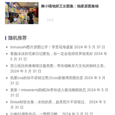
舞小喵地狱王女图集：独家原图集锦
1415
随机推荐
borusushi图片原图公开！享受花海盛宴
2024 年 5 月 31 日
看蠢沫沫的宅家日记图包，你一定会觉得世界很美好
2024 年
5 月 31 日
赏心悦目的倦倦喵汉服美图，带你领略东方文化的独特之美。
2024 年 5 月 31 日
热爱cos的你不容错过黑川cos新微博美图欣赏
2024 年 5 月
31 日
更新！misswarmj助眠2b带你进入最佳睡眠状态
2024 年 5 月
31 日
Eloise软软合集：永恒的美，超美照片不容错过。
2024 年 5
月 31 日
白银81摄影作品，一瞥即沉醉。
2024 年 5 月 31 日