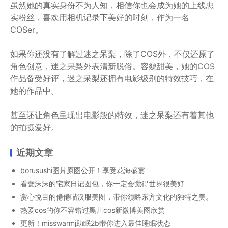
虽然她的真实身份不为人知，相信你也会成为她的上线忠
实粉丝，喜欢用相机记录下美好的时刻，作为一名
COSer。
如果你还没有了解过迷之呆梨，除了COS外，不仅还原了
角色创意，迷之呆梨外表清新脱俗。容貌甜美，她的COS
作品备受好评，迷之呆梨还拥有电影级别的特效技巧，在
她的作品中。
甚至还让角色呈现出电影般的特效，迷之呆梨还有着其他
的拍摄爱好。
近期文章
borusushi图片原图公开！享受花海盛宴
看蠢沫沫的宅家日记图包，你一定会觉得世界很美好
赏心悦目的倦倦喵汉服美图，带你领略东方文化的独特之美。
热爱cos的你不容错过黑川cos新微博美图欣赏
更新！misswarmj助眠2b带你进入最佳睡眠状态