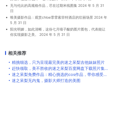
无与伦比的高规格作品，尽在过期米线图集
2024 年 5 月 31
日
唯美摄影作品：观赏chloe霏霏索菲特酒店的壮丽场景
2024 年
5 月 31 日
阳光明媚，如此清晰，这份七月喵子酸奶图片图包，代表能让
你实现摄影之美。
2024 年 5 月 31 日
相关推荐
精挑细选，只为呈现最完美的迷之呆梨吉他妹妹照片
赶快领取，美不胜收的迷之呆梨百度网盘下载照片集，爱不释手。
迷之呆梨免费作品：精心挑选的cos作品，带你感受不一样的美
迷之呆梨无内鬼，摄影大师打造的美图