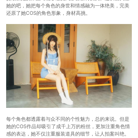
她的吧，她把每个角色的身世和情感融为一体绝美，完美
还原了她COS的角色形象，身材高挑。
每个角色都透露着与众不同的个性魅力，总的来说。但是
她的COS作品却吸引了成千上万的粉丝，更加注重角色情
感的表达，她不仅注重服装道具的细节，让人拍案叫绝。