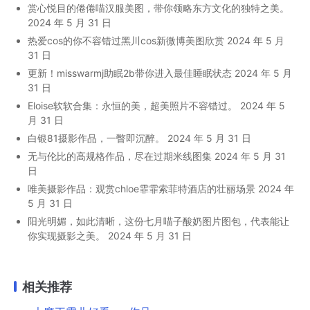
赏心悦目的倦倦喵汉服美图，带你领略东方文化的独特之美。
2024 年 5 月 31 日
热爱cos的你不容错过黑川cos新微博美图欣赏
2024 年 5 月
31 日
更新！misswarmj助眠2b带你进入最佳睡眠状态
2024 年 5 月
31 日
Eloise软软合集：永恒的美，超美照片不容错过。
2024 年 5
月 31 日
白银81摄影作品，一瞥即沉醉。
2024 年 5 月 31 日
无与伦比的高规格作品，尽在过期米线图集
2024 年 5 月 31
日
唯美摄影作品：观赏chloe霏霏索菲特酒店的壮丽场景
2024 年
5 月 31 日
阳光明媚，如此清晰，这份七月喵子酸奶图片图包，代表能让
你实现摄影之美。
2024 年 5 月 31 日
相关推荐