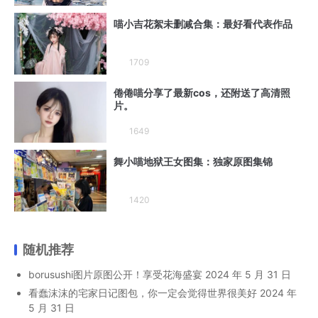
喵小吉花絮未删减合集：最好看代表作品
1709
倦倦喵分享了最新cos，还附送了高清照
片。
1649
舞小喵地狱王女图集：独家原图集锦
1420
随机推荐
borusushi图片原图公开！享受花海盛宴
2024 年 5 月 31 日
看蠢沫沫的宅家日记图包，你一定会觉得世界很美好
2024 年
5 月 31 日