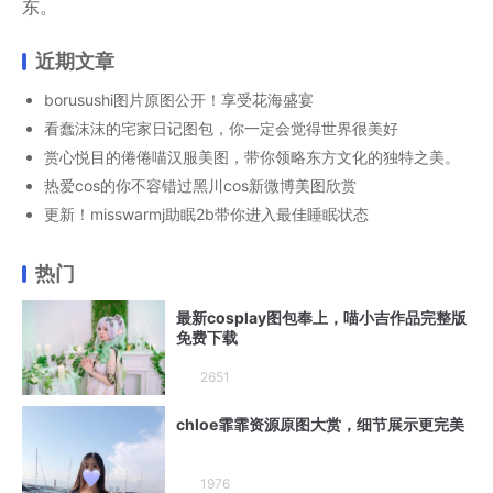
东。
近期文章
borusushi图片原图公开！享受花海盛宴
看蠢沫沫的宅家日记图包，你一定会觉得世界很美好
赏心悦目的倦倦喵汉服美图，带你领略东方文化的独特之美。
热爱cos的你不容错过黑川cos新微博美图欣赏
更新！misswarmj助眠2b带你进入最佳睡眠状态
热门
最新cosplay图包奉上，喵小吉作品完整版
免费下载
2651
chloe霏霏资源原图大赏，细节展示更完美
1976