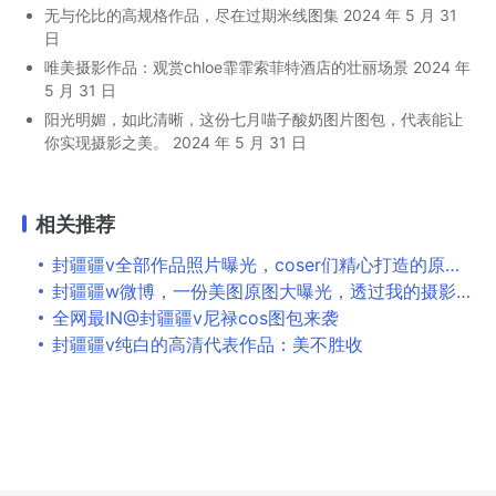
无与伦比的高规格作品，尽在过期米线图集
2024 年 5 月 31
日
唯美摄影作品：观赏chloe霏霏索菲特酒店的壮丽场景
2024 年
5 月 31 日
阳光明媚，如此清晰，这份七月喵子酸奶图片图包，代表能让
你实现摄影之美。
2024 年 5 月 31 日
相关推荐
封疆疆v全部作品照片曝光，coser们精心打造的原图，不容错过
封疆疆w微博，一份美图原图大曝光，透过我的摄影技巧感受世界奇妙。
全网最IN@封疆疆v尼禄cos图包来袭
封疆疆v纯白的高清代表作品：美不胜收