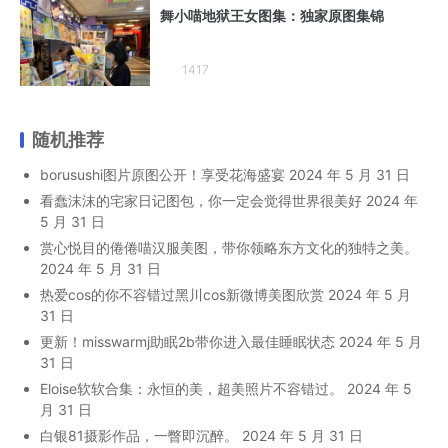
舞小喵地狱王女图集：独家原图集锦
1417
随机推荐
borusushi图片原图公开！享受花海盛宴
2024 年 5 月 31 日
看蠢沫沫的宅家日记图包，你一定会觉得世界很美好
2024 年
5 月 31 日
赏心悦目的倦倦喵汉服美图，带你领略东方文化的独特之美。
2024 年 5 月 31 日
热爱cos的你不容错过黑川cos新微博美图欣赏
2024 年 5 月
31 日
更新！misswarmj助眠2b带你进入最佳睡眠状态
2024 年 5 月
31 日
Eloise软软合集：永恒的美，超美照片不容错过。
2024 年 5
月 31 日
白银81摄影作品，一瞥即沉醉。
2024 年 5 月 31 日