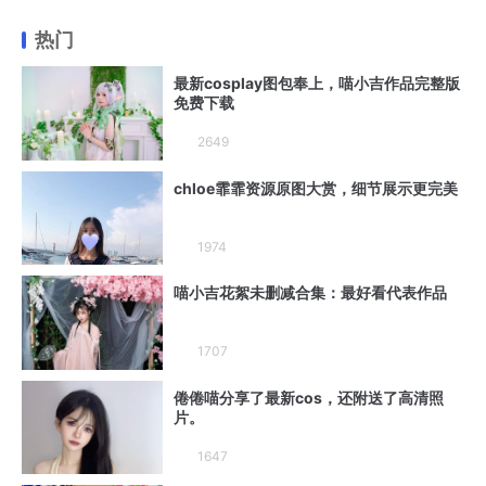
热门
最新cosplay图包奉上，喵小吉作品完整版
免费下载
2649
chloe霏霏资源原图大赏，细节展示更完美
1974
喵小吉花絮未删减合集：最好看代表作品
1707
倦倦喵分享了最新cos，还附送了高清照
片。
1647