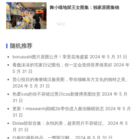
舞小喵地狱王女图集：独家原图集锦
1412
随机推荐
borusushi图片原图公开！享受花海盛宴
2024 年 5 月 31 日
看蠢沫沫的宅家日记图包，你一定会觉得世界很美好
2024 年
5 月 31 日
赏心悦目的倦倦喵汉服美图，带你领略东方文化的独特之美。
2024 年 5 月 31 日
热爱cos的你不容错过黑川cos新微博美图欣赏
2024 年 5 月
31 日
更新！misswarmj助眠2b带你进入最佳睡眠状态
2024 年 5 月
31 日
Eloise软软合集：永恒的美，超美照片不容错过。
2024 年 5
月 31 日
白银81摄影作品，一瞥即沉醉。
2024 年 5 月 31 日