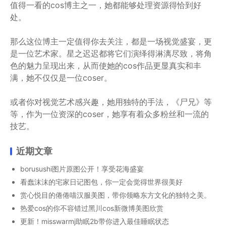
值得一看的cos博主之一，她都能够处理资源得恰到好
处。
那么这位博主一定值得你去关注，都是一场视觉盛宴，更
是一位艺术家。星之迟迟都将它们演绎得淋漓尽致，将角
色的魅力呈现出来，从而使她的cos作品更显真实和丰
满，她不仅仅是一位coser。
或者你对视觉艺术感兴趣，她用独特的手法，《尸兄》等
等，作为一位资深的coser，她享有着众多粉丝和一流的
技艺。
近期文章
borusushi图片原图公开！享受花海盛宴
看蠢沫沫的宅家日记图包，你一定会觉得世界很美好
赏心悦目的倦倦喵汉服美图，带你领略东方文化的独特之美。
热爱cos的你不容错过黑川cos新微博美图欣赏
更新！misswarmj助眠2b带你进入最佳睡眠状态