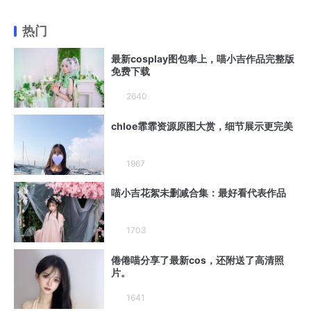
热门
最新cosplay图包奉上，喵小吉作品完整版
免费下载
2640
chloe霏霏资源原图大赏，细节展示更完美
1967
喵小吉花絮未删减合集：最好看代表作品
1703
倦倦喵分享了最新cos，还附送了高清照
片。
1641