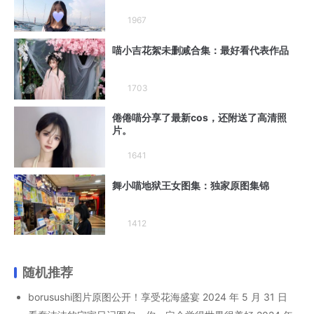
1967
喵小吉花絮未删减合集：最好看代表作品
1703
倦倦喵分享了最新cos，还附送了高清照
片。
1641
舞小喵地狱王女图集：独家原图集锦
1412
随机推荐
borusushi图片原图公开！享受花海盛宴
2024 年 5 月 31 日