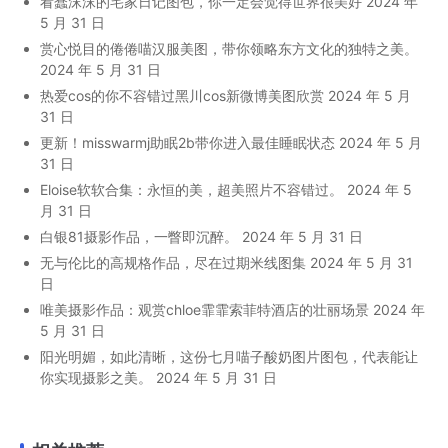
看蠢沫沫的宅家日记图包，你一定会觉得世界很美好
2024 年
5 月 31 日
赏心悦目的倦倦喵汉服美图，带你领略东方文化的独特之美。
2024 年 5 月 31 日
热爱cos的你不容错过黑川cos新微博美图欣赏
2024 年 5 月
31 日
更新！misswarmj助眠2b带你进入最佳睡眠状态
2024 年 5 月
31 日
Eloise软软合集：永恒的美，超美照片不容错过。
2024 年 5
月 31 日
白银81摄影作品，一瞥即沉醉。
2024 年 5 月 31 日
无与伦比的高规格作品，尽在过期米线图集
2024 年 5 月 31
日
唯美摄影作品：观赏chloe霏霏索菲特酒店的壮丽场景
2024 年
5 月 31 日
阳光明媚，如此清晰，这份七月喵子酸奶图片图包，代表能让
你实现摄影之美。
2024 年 5 月 31 日