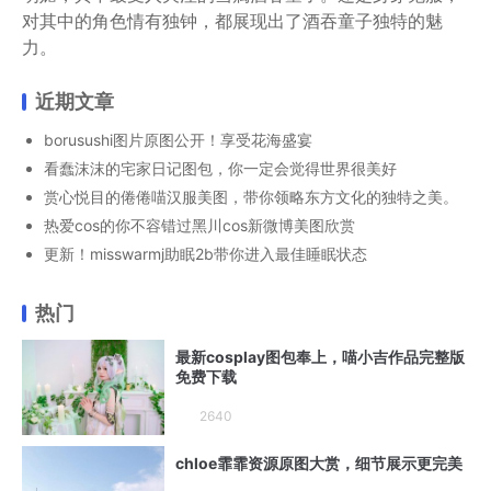
对其中的角色情有独钟，都展现出了酒吞童子独特的魅
力。
近期文章
borusushi图片原图公开！享受花海盛宴
看蠢沫沫的宅家日记图包，你一定会觉得世界很美好
赏心悦目的倦倦喵汉服美图，带你领略东方文化的独特之美。
热爱cos的你不容错过黑川cos新微博美图欣赏
更新！misswarmj助眠2b带你进入最佳睡眠状态
热门
最新cosplay图包奉上，喵小吉作品完整版
免费下载
2640
chloe霏霏资源原图大赏，细节展示更完美