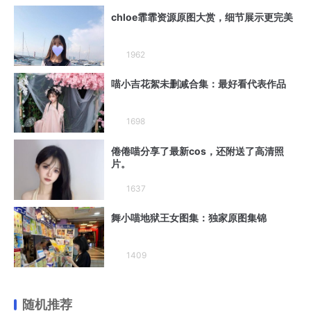
chloe霏霏资源原图大赏，细节展示更完美
1962
喵小吉花絮未删减合集：最好看代表作品
1698
倦倦喵分享了最新cos，还附送了高清照
片。
1637
舞小喵地狱王女图集：独家原图集锦
1409
随机推荐