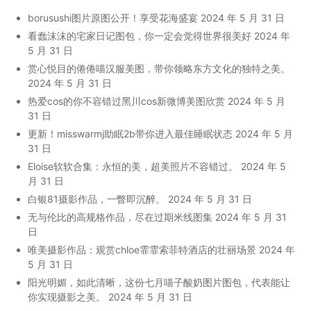
borusushi图片原图公开！享受花海盛宴
2024 年 5 月 31 日
看蠢沫沫的宅家日记图包，你一定会觉得世界很美好
2024 年
5 月 31 日
赏心悦目的倦倦喵汉服美图，带你领略东方文化的独特之美。
2024 年 5 月 31 日
热爱cos的你不容错过黑川cos新微博美图欣赏
2024 年 5 月
31 日
更新！misswarmj助眠2b带你进入最佳睡眠状态
2024 年 5 月
31 日
Eloise软软合集：永恒的美，超美照片不容错过。
2024 年 5
月 31 日
白银81摄影作品，一瞥即沉醉。
2024 年 5 月 31 日
无与伦比的高规格作品，尽在过期米线图集
2024 年 5 月 31
日
唯美摄影作品：观赏chloe霏霏索菲特酒店的壮丽场景
2024 年
5 月 31 日
阳光明媚，如此清晰，这份七月喵子酸奶图片图包，代表能让
你实现摄影之美。
2024 年 5 月 31 日