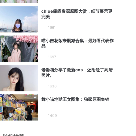
chloe霏霏资源原图大赏，细节展示更
完美
1961
喵小吉花絮未删减合集：最好看代表作
品
1697
倦倦喵分享了最新cos，还附送了高清
照片。
1636
舞小喵地狱王女图集：独家原图集锦
1409