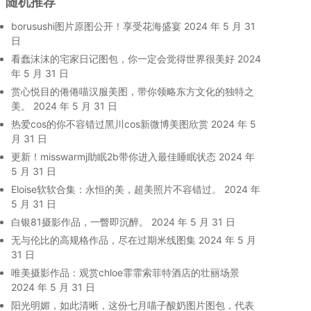
随机推荐
borusushi图片原图公开！享受花海盛宴
2024 年 5 月 31
日
看蠢沫沫的宅家日记图包，你一定会觉得世界很美好
2024
年 5 月 31 日
赏心悦目的倦倦喵汉服美图，带你领略东方文化的独特之
美。
2024 年 5 月 31 日
热爱cos的你不容错过黑川cos新微博美图欣赏
2024 年 5
月 31 日
更新！misswarmj助眠2b带你进入最佳睡眠状态
2024 年
5 月 31 日
Eloise软软合集：永恒的美，超美照片不容错过。
2024 年
5 月 31 日
白银81摄影作品，一瞥即沉醉。
2024 年 5 月 31 日
无与伦比的高规格作品，尽在过期米线图集
2024 年 5 月
31 日
唯美摄影作品：观赏chloe霏霏索菲特酒店的壮丽场景
2024 年 5 月 31 日
阳光明媚，如此清晰，这份七月喵子酸奶图片图包，代表