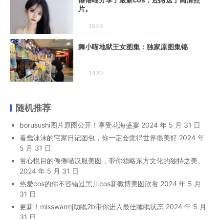
片。
1649
舞小喵地狱王女图集：独家原图集锦
1420
随机推荐
borusushi图片原图公开！享受花海盛宴
2024 年 5 月 31 日
看蠢沫沫的宅家日记图包，你一定会觉得世界很美好
2024 年
5 月 31 日
赏心悦目的倦倦喵汉服美图，带你领略东方文化的独特之美。
2024 年 5 月 31 日
热爱cos的你不容错过黑川cos新微博美图欣赏
2024 年 5 月
31 日
更新！misswarmj助眠2b带你进入最佳睡眠状态
2024 年 5 月
31 日