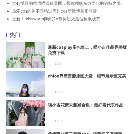
赏心悦目的倦倦喵汉服美图，带你领略东方文化的独特之美。
热爱cos的你不容错过黑川cos新微博美图欣赏
更新！misswarmj助眠2b带你进入最佳睡眠状态
热门
最新cosplay图包奉上，喵小吉作品完整版
免费下载
2651
chloe霏霏资源原图大赏，细节展示更完美
1976
喵小吉花絮未删减合集：最好看代表作品
1709
倦倦喵分享了最新cos，还附送了高清照