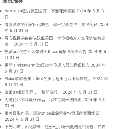
随机推荐
borusushi图片原图公开！享受花海盛宴
2024 年 5 月 31
日
看蠢沫沫的宅家日记图包，你一定会觉得世界很美好
2024
年 5 月 31 日
赏心悦目的倦倦喵汉服美图，带你领略东方文化的独特之
美。
2024 年 5 月 31 日
热爱cos的你不容错过黑川cos新微博美图欣赏
2024 年 5
月 31 日
更新！misswarmj助眠2b带你进入最佳睡眠状态
2024 年
5 月 31 日
Eloise软软合集：永恒的美，超美照片不容错过。
2024 年
5 月 31 日
白银81摄影作品，一瞥即沉醉。
2024 年 5 月 31 日
无与伦比的高规格作品，尽在过期米线图集
2024 年 5 月
31 日
唯美摄影作品：观赏chloe霏霏索菲特酒店的壮丽场景
2024 年 5 月 31 日
阳光明媚，如此清晰，这份七月喵子酸奶图片图包，代表