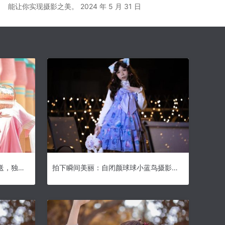
能让你实现摄影之美。
2024 年 5 月 31 日
自闭颜球球私人照片大片美图放送，独家首发啦
拍下瞬间美丽：自闭颜球球小蓝鸟摄影原图珍藏。