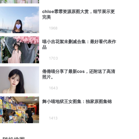
chloe霏霏资源原图大赏，细节展示更
完美
1968
喵小吉花絮未删减合集：最好看代表作
品
1703
倦倦喵分享了最新cos，还附送了高清
照片。
1643
舞小喵地狱王女图集：独家原图集锦
1413