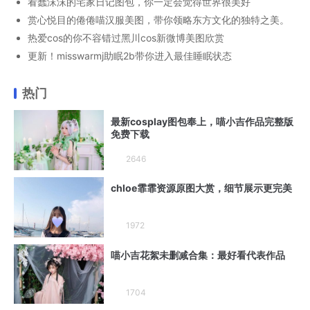
看蠢沫沫的宅家日记图包，你一定会觉得世界很美好
赏心悦目的倦倦喵汉服美图，带你领略东方文化的独特之美。
热爱cos的你不容错过黑川cos新微博美图欣赏
更新！misswarmj助眠2b带你进入最佳睡眠状态
热门
最新cosplay图包奉上，喵小吉作品完整版
免费下载
2646
chloe霏霏资源原图大赏，细节展示更完美
1972
喵小吉花絮未删减合集：最好看代表作品
1704