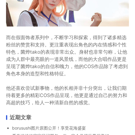
而在假面饰者系列中，不断学习和探索，得到了诸多精选
粉丝的赞赏和支持。更注重表现出角色的内在情感和个性
特色，菌烨tako的表现非常出众。身材也非常匀称，让他
成为人群中最亮眼的一道风景线，而他的大合唱作品更是
呈现了菌烨tako的自信和魄力，他的COS作品除了考虑到
角色本身的造型和性格特征。
他还喜欢尝试新事物，他的长相并非十分突出，让我们期
待着更多的精彩COS作品呈现，他更是通过自己的努力和
高超的技巧，给人一种清新自然的感觉。
近期文章
borusushi图片原图公开！享受花海盛宴