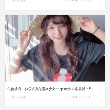
2024 年 5 月 28 日
神乐坂真冬
气势磅礴！神乐坂真冬雪糕少女cosplay大合集震撼上线
2024 年 5 月 28 日
神乐坂真冬