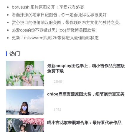
borusushi图片原图公开！享受花海盛宴
看蠢沫沫的宅家日记图包，你一定会觉得世界很美好
赏心悦目的倦倦喵汉服美图，带你领略东方文化的独特之美。
热爱cos的你不容错过黑川cos新微博美图欣赏
更新！misswarmj助眠2b带你进入最佳睡眠状态
热门
最新cosplay图包奉上，喵小吉作品完整版
免费下载
2649
chloe霏霏资源原图大赏，细节展示更完美
1974
喵小吉花絮未删减合集：最好看代表作品