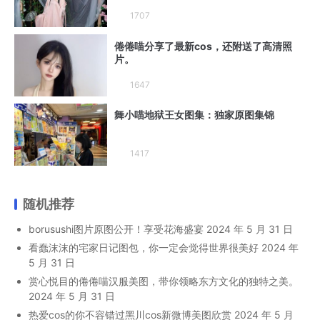
1707
倦倦喵分享了最新cos，还附送了高清照
片。
1647
舞小喵地狱王女图集：独家原图集锦
1417
随机推荐
borusushi图片原图公开！享受花海盛宴
2024 年 5 月 31 日
看蠢沫沫的宅家日记图包，你一定会觉得世界很美好
2024 年
5 月 31 日
赏心悦目的倦倦喵汉服美图，带你领略东方文化的独特之美。
2024 年 5 月 31 日
热爱cos的你不容错过黑川cos新微博美图欣赏
2024 年 5 月