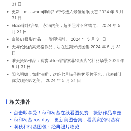
31 日
更新！misswarmj助眠2b带你进入最佳睡眠状态
2024 年 5 月
31 日
Eloise软软合集：永恒的美，超美照片不容错过。
2024 年 5
月 31 日
白银81摄影作品，一瞥即沉醉。
2024 年 5 月 31 日
无与伦比的高规格作品，尽在过期米线图集
2024 年 5 月 31
日
唯美摄影作品：观赏chloe霏霏索菲特酒店的壮丽场景
2024 年
5 月 31 日
阳光明媚，如此清晰，这份七月喵子酸奶图片图包，代表能让
你实现摄影之美。
2024 年 5 月 31 日
相关推荐
点击即享受！秋和柯基在线看图免费，摄影作品拿走不谢
秋和柯基cosplay：更新美图合集，看我家的柯基有多可爱
啊秋和柯基图包：经典照片收藏