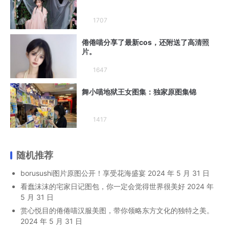
1707
倦倦喵分享了最新cos，还附送了高清照
片。
1647
舞小喵地狱王女图集：独家原图集锦
1417
随机推荐
borusushi图片原图公开！享受花海盛宴
2024 年 5 月 31 日
看蠢沫沫的宅家日记图包，你一定会觉得世界很美好
2024 年
5 月 31 日
赏心悦目的倦倦喵汉服美图，带你领略东方文化的独特之美。
2024 年 5 月 31 日