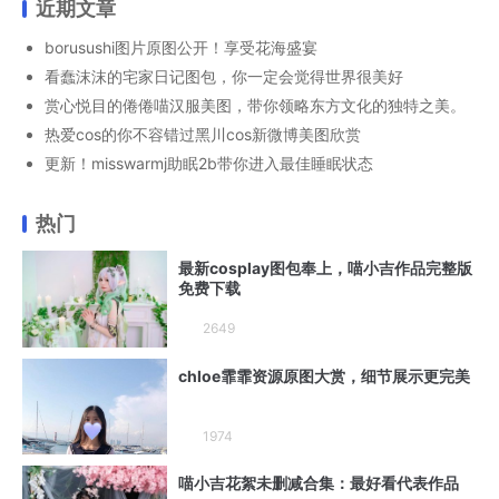
近期文章
borusushi图片原图公开！享受花海盛宴
看蠢沫沫的宅家日记图包，你一定会觉得世界很美好
赏心悦目的倦倦喵汉服美图，带你领略东方文化的独特之美。
热爱cos的你不容错过黑川cos新微博美图欣赏
更新！misswarmj助眠2b带你进入最佳睡眠状态
热门
最新cosplay图包奉上，喵小吉作品完整版
免费下载
2649
chloe霏霏资源原图大赏，细节展示更完美
1974
喵小吉花絮未删减合集：最好看代表作品