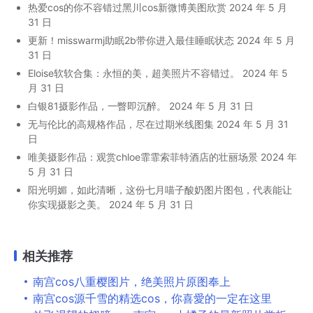
热爱cos的你不容错过黑川cos新微博美图欣赏
2024 年 5 月
31 日
更新！misswarmj助眠2b带你进入最佳睡眠状态
2024 年 5 月
31 日
Eloise软软合集：永恒的美，超美照片不容错过。
2024 年 5
月 31 日
白银81摄影作品，一瞥即沉醉。
2024 年 5 月 31 日
无与伦比的高规格作品，尽在过期米线图集
2024 年 5 月 31
日
唯美摄影作品：观赏chloe霏霏索菲特酒店的壮丽场景
2024 年
5 月 31 日
阳光明媚，如此清晰，这份七月喵子酸奶图片图包，代表能让
你实现摄影之美。
2024 年 5 月 31 日
相关推荐
南宫cos八重樱图片，绝美照片原图奉上
南宫cos源千雪的精选cos，你喜愛的一定在这里