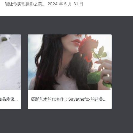
能让你实现摄影之美。
2024 年 5 月 31 日
着装华美，sayathefox冰公主cos品质保证真正好照片
摄影艺术的代表作：Sayathefox的超美原图