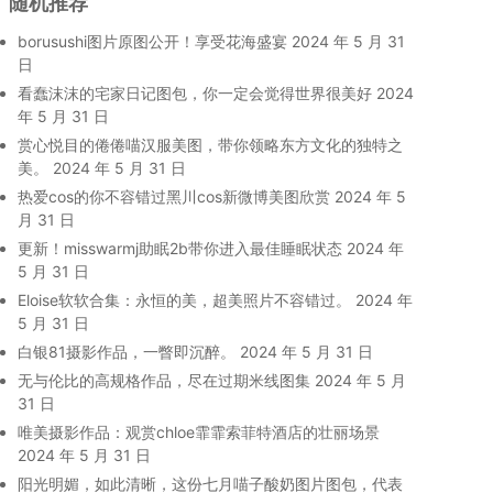
随机推荐
borusushi图片原图公开！享受花海盛宴
2024 年 5 月 31
日
看蠢沫沫的宅家日记图包，你一定会觉得世界很美好
2024
年 5 月 31 日
赏心悦目的倦倦喵汉服美图，带你领略东方文化的独特之
美。
2024 年 5 月 31 日
热爱cos的你不容错过黑川cos新微博美图欣赏
2024 年 5
月 31 日
更新！misswarmj助眠2b带你进入最佳睡眠状态
2024 年
5 月 31 日
Eloise软软合集：永恒的美，超美照片不容错过。
2024 年
5 月 31 日
白银81摄影作品，一瞥即沉醉。
2024 年 5 月 31 日
无与伦比的高规格作品，尽在过期米线图集
2024 年 5 月
31 日
唯美摄影作品：观赏chloe霏霏索菲特酒店的壮丽场景
2024 年 5 月 31 日
阳光明媚，如此清晰，这份七月喵子酸奶图片图包，代表