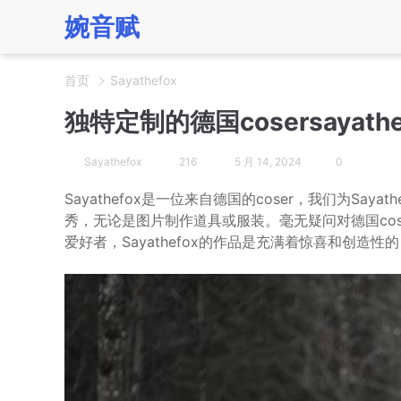
婉音赋
首页
Sayathefox
独特定制的德国cosersayat
Sayathefox
216
5 月 14, 2024
0
Sayathefox是一位来自德国的coser，我们为Sa
秀，无论是图片制作道具或服装。毫无疑问对德国cosp
爱好者，Sayathefox的作品是充满着惊喜和创造性