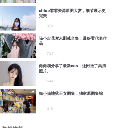
chloe霏霏资源原图大赏，细节展示更
完美
1970
喵小吉花絮未删减合集：最好看代表作
品
1704
倦倦喵分享了最新cos，还附送了高清
照片。
1644
舞小喵地狱王女图集：独家原图集锦
1415