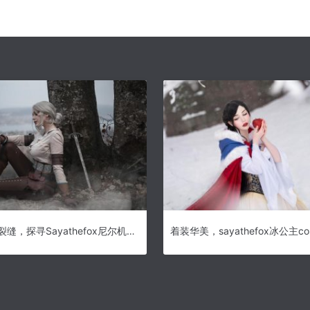
走进机械裂缝，探寻Sayathefox尼尔机械纪元2b原图秘境