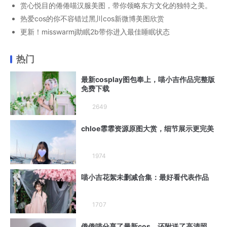
赏心悦目的倦倦喵汉服美图，带你领略东方文化的独特之美。
热爱cos的你不容错过黑川cos新微博美图欣赏
更新！misswarmj助眠2b带你进入最佳睡眠状态
热门
最新cosplay图包奉上，喵小吉作品完整版
免费下载
2649
chloe霏霏资源原图大赏，细节展示更完美
1974
喵小吉花絮未删减合集：最好看代表作品
1707
倦倦喵分享了最新cos，还附送了高清照