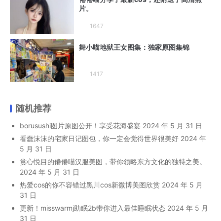
片。
1647
舞小喵地狱王女图集：独家原图集锦
1417
随机推荐
borusushi图片原图公开！享受花海盛宴
2024 年 5 月 31 日
看蠢沫沫的宅家日记图包，你一定会觉得世界很美好
2024 年
5 月 31 日
赏心悦目的倦倦喵汉服美图，带你领略东方文化的独特之美。
2024 年 5 月 31 日
热爱cos的你不容错过黑川cos新微博美图欣赏
2024 年 5 月
31 日
更新！misswarmj助眠2b带你进入最佳睡眠状态
2024 年 5 月
31 日