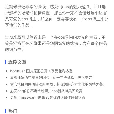
过期米线还非常的慷慨，感受到cos的魅力起点。并且选
择超棒的场景和拍摄角度，那么你一定不会错过这个厉害
又可爱的cos博主，那么你一定会喜欢有一个cos博主来分
享他们的作品。
过期米线可以算得上是一个在cos界闪闪发光的宝石，不
管是混搭配色的绑带还是华丽繁复的绑法，含在每个作品
的细节中。
近期文章
borusushi图片原图公开！享受花海盛宴
看蠢沫沫的宅家日记图包，你一定会觉得世界很美好
赏心悦目的倦倦喵汉服美图，带你领略东方文化的独特之美。
热爱cos的你不容错过黑川cos新微博美图欣赏
更新！misswarmj助眠2b带你进入最佳睡眠状态
热门