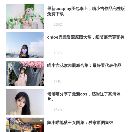
最新cosplay图包奉上，喵小吉作品完整版
免费下载
2652
chloe霏霏资源原图大赏，细节展示更完美
1976
喵小吉花絮未删减合集：最好看代表作品
1710
倦倦喵分享了最新cos，还附送了高清照
片。
1649
舞小喵地狱王女图集：独家原图集锦