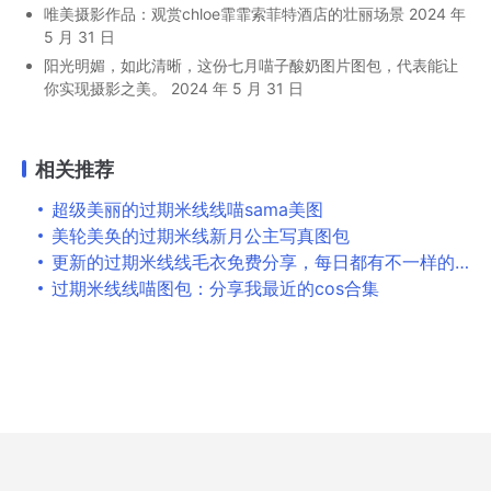
唯美摄影作品：观赏chloe霏霏索菲特酒店的壮丽场景
2024 年
5 月 31 日
阳光明媚，如此清晰，这份七月喵子酸奶图片图包，代表能让
你实现摄影之美。
2024 年 5 月 31 日
相关推荐
超级美丽的过期米线线喵sama美图
美轮美奂的过期米线新月公主写真图包
更新的过期米线线毛衣免费分享，每日都有不一样的惊喜
过期米线线喵图包：分享我最近的cos合集
Copyright © 2026
婉音赋
All Rights Reserved
Design by
hzbfhydlhb