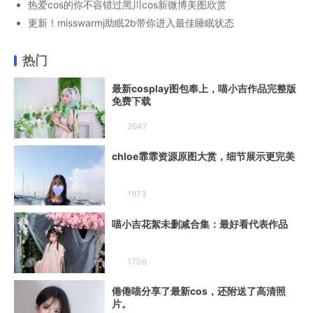
热爱cos的你不容错过黑川cos新微博美图欣赏
更新！misswarmj助眠2b带你进入最佳睡眠状态
热门
最新cosplay图包奉上，喵小吉作品完整版
免费下载
2647
chloe霏霏资源原图大赏，细节展示更完美
1973
喵小吉花絮未删减合集：最好看代表作品
1706
倦倦喵分享了最新cos，还附送了高清照
片。