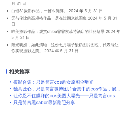
月 31 日
白银81摄影作品，一瞥即沉醉。
2024 年 5 月 31 日
无与伦比的高规格作品，尽在过期米线图集
2024 年 5 月 31
日
唯美摄影作品：观赏chloe霏霏索菲特酒店的壮丽场景
2024 年
5 月 31 日
阳光明媚，如此清晰，这份七月喵子酸奶图片图包，代表能让
你实现摄影之美。
2024 年 5 月 31 日
相关推荐
摄影合集：只是简言cos豹女原图全曝光
独具匠心，只是简言微博图片合集中的cos作品，展现了作者与角色相融的默契。
让你忍不住膜拜的cos美图大曝光——只是简言cos写真本更新分享
只是简言黑saber最新剧照分享