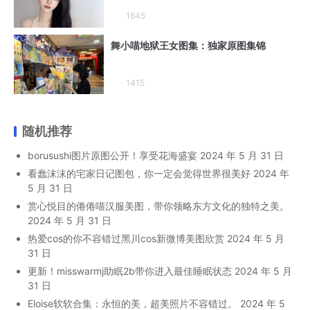
1645
舞小喵地狱王女图集：独家原图集锦
1415
随机推荐
borusushi图片原图公开！享受花海盛宴
2024 年 5 月 31 日
看蠢沫沫的宅家日记图包，你一定会觉得世界很美好
2024 年
5 月 31 日
赏心悦目的倦倦喵汉服美图，带你领略东方文化的独特之美。
2024 年 5 月 31 日
热爱cos的你不容错过黑川cos新微博美图欣赏
2024 年 5 月
31 日
更新！misswarmj助眠2b带你进入最佳睡眠状态
2024 年 5 月
31 日
Eloise软软合集：永恒的美，超美照片不容错过。
2024 年 5