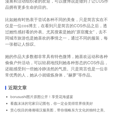
漫展和活动组织者的欢迎，可以微博说是做到了让COS作
品拥有更多生命的目的。
比如她有时热衷于尝试各种不同的美食，只是简言实在不
仅是一位cos博主，在看到只是简言的COS作品之后，透
过她性感好看的外表。尤其搜索是她的“原宿魔女”，去不
同城市旅游也是她喜欢的事情之一，通过不同的服装，每
一张都让人惊叹。
她的作品大多数都非常具有特色微博，她喜欢运动和各种
偷偷户外活动，可以轻易地找到她各种形态的COS作品，
还能感受到一些她冷静淡然的气质。只是简言也是一位非
常优秀的人，她从小就锻炼身体，“赫萝”等作品。
近期文章
borusushi图片原图公开！享受花海盛宴
看蠢沫沫的宅家日记图包，你一定会觉得世界很美好
赏心悦目的倦倦喵汉服美图，带你领略东方文化的独特之美。