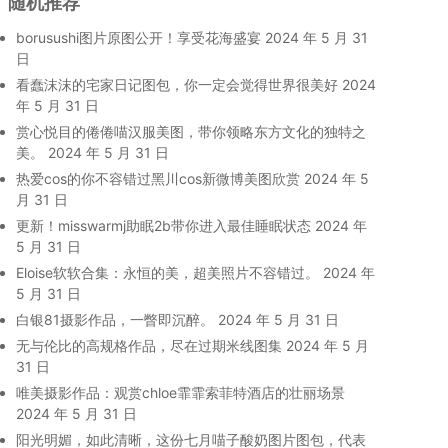
随机推荐
borusushi图片原图公开！享受花海盛宴
2024 年 5 月 31
日
看蠢沫沫的宅家日记图包，你一定会觉得世界很美好
2024
年 5 月 31 日
赏心悦目的倦倦喵汉服美图，带你领略东方文化的独特之
美。
2024 年 5 月 31 日
热爱cos的你不容错过黑川cos新微博美图欣赏
2024 年 5
月 31 日
更新！misswarmj助眠2b带你进入最佳睡眠状态
2024 年
5 月 31 日
Eloise软软合集：永恒的美，超美照片不容错过。
2024 年
5 月 31 日
白银81摄影作品，一瞥即沉醉。
2024 年 5 月 31 日
无与伦比的高规格作品，尽在过期米线图集
2024 年 5 月
31 日
唯美摄影作品：观赏chloe霏霏索菲特酒店的壮丽场景
2024 年 5 月 31 日
阳光明媚，如此清晰，这份七月喵子酸奶图片图包，代表