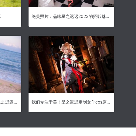
享
绝美照片：品味星之迟迟2023的摄影魅力。
想拥有完美的cos照片？快下载星之迟迟全套网盘吧
我们专注于美！星之迟迟定制女仆cos原图公开，无修饰，最美最真实