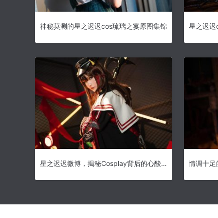
神秘莫测的星之迟迟cos琉璃之宴原图集锦
星之迟迟微博，揭秘Cosplay背后的心酸故事