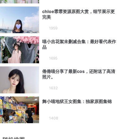
chloe霏霏资源原图大赏，细节展示更
完美
1959
喵小吉花絮未删减合集：最好看代表作
品
1695
倦倦喵分享了最新cos，还附送了高清
照片。
1632
舞小喵地狱王女图集：独家原图集锦
1408