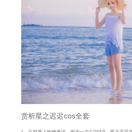
赏析星之迟迟cos全套
1、从材质上妖娆来说，作为一个COSER，星之迟迟在